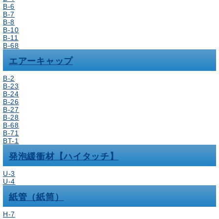
B-6
B-7
B-8
B-10
B-11
B-68
エアーキャップ
B-2
B-23
B-24
B-26
B-27
B-28
B-68
B-71
BT-1
発泡緩衝材【ハイタッチ】
U-3
U-4
紙管（紙筒）
H-7