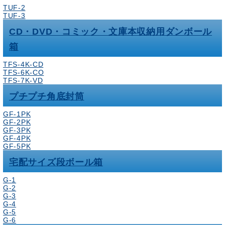
TUF-2
TUF-3
CD・DVD・コミック・文庫本収納用ダンボール
箱
TFS-4K-CD
TFS-6K-CO
TFS-7K-VD
プチプチ角底封筒
GF-1PK
GF-2PK
GF-3PK
GF-4PK
GF-5PK
宅配サイズ段ボール箱
G-1
G-2
G-3
G-4
G-5
G-6