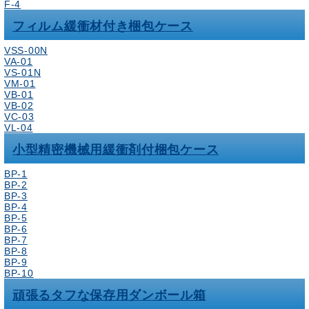
F-4
フィルム緩衝材付き梱包ケース
VSS-00N
VA-01
VS-01N
VM-01
VB-01
VB-02
VC-03
VL-04
小型精密機械用緩衝剤付梱包ケース
BP-1
BP-2
BP-3
BP-4
BP-5
BP-6
BP-7
BP-8
BP-9
BP-10
頑張るタフな保存用ダンボール箱