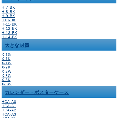
H-7-BK
H-8-BK
H-9-BK
H10-BK
H-11-BK
H-12-BK
H-13-BK
H-14-BK
大きな封筒
X-1G
X-1K
X-1W
X-2K
X-2W
X-3G
X-3K
X-3W
カレンダー・ポスターケース
HCA-A0
HCA-A1
HCA-A2
HCA-A3