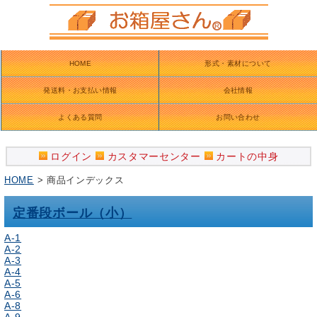
HOME
形式・素材について
発送料・お支払い情報
会社情報
よくある質問
お問い合わせ
ログイン
カスタマーセンター
カートの中身
HOME
> 商品インデックス
定番段ボール（小）
A-1
A-2
A-3
A-4
A-5
A-6
A-8