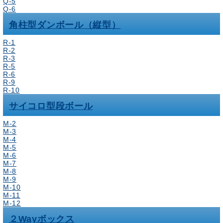
Q-5
Q-6
角柱型ダンボール（縦型）
R-1
R-2
R-3
R-5
R-6
R-9
R-10
サイコロ型段ボール
M-2
M-3
M-4
M-5
M-6
M-7
M-8
M-9
M-10
M-11
M-12
２Wayボックス