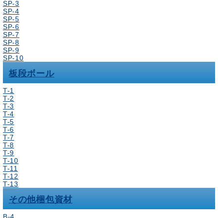
SP-3
SP-4
SP-5
SP-6
SP-7
SP-8
SP-9
SP-10
板段ボール
T-1
T-2
T-3
T-4
T-5
T-6
T-7
T-8
T-9
T-10
T-11
T-12
T-13
その他梱包資材
B-4