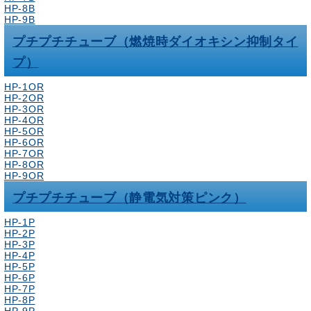
HP-8B
HP-9B
プチプチチューブ（燃焼時ダイオキシン抑制タイ
プ）
HP-1OR
HP-2OR
HP-3OR
HP-4OR
HP-5OR
HP-6OR
HP-7OR
HP-8OR
HP-9OR
プチプチチューブ（静電気対策ピンク）
HP-1P
HP-2P
HP-3P
HP-4P
HP-5P
HP-6P
HP-7P
HP-8P