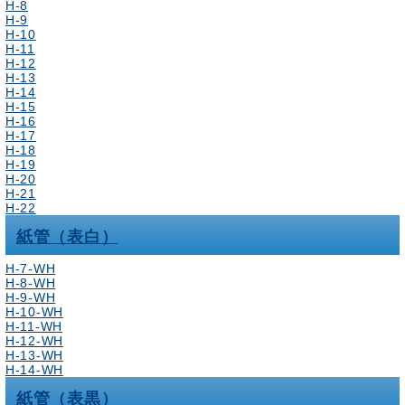
H-8
H-9
H-10
H-11
H-12
H-13
H-14
H-15
H-16
H-17
H-18
H-19
H-20
H-21
H-22
紙管（表白）
H-7-WH
H-8-WH
H-9-WH
H-10-WH
H-11-WH
H-12-WH
H-13-WH
H-14-WH
紙管（表黒）