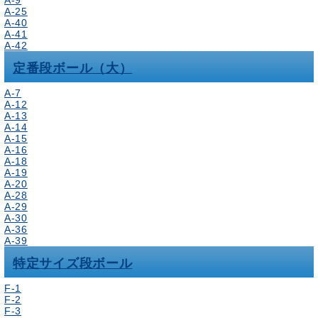
A-9
A-25
A-40
A-41
A-42
定番段ボール（大）
A-7
A-12
A-13
A-14
A-15
A-16
A-18
A-19
A-20
A-28
A-29
A-30
A-36
A-39
特定サイズ段ボール
F-1
F-2
F-3