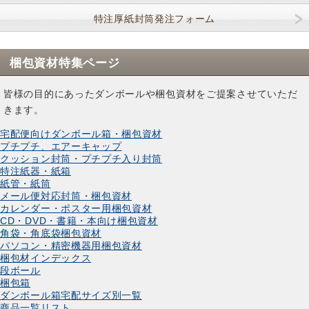
特注厚紙封筒発注フォーム
梱包資材特集ページ
皆様の目的にあったダンボールや梱包資材をご提案させていただ
きます。
宅配便向けダンボール箱・梱包資材
プチプチ、エアーキャップ
クッション封筒・プチプチ入り封筒
特注紙器・紙箱
紙管・紙筒
メール便対応封筒・梱包資材
カレンダー・ポスター用梱包資材
CD・DVD・書籍・本向け梱包資材
角袋・角底袋梱包資材
パソコン・精密機器用梱包資材
梱包材インデックス
段ボール
梱包箱
ダンボール箱宅配サイズ別一覧
商品一覧リスト