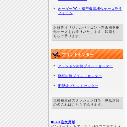
オーダーPC・精密機器梱包ケース発注
フォーム
お好みオリジナルパソコン・精密機器梱
包ケースをお造りいたします。印刷もこ
ちらで承ります。
プリントセンター
クッション封筒プリントセンター
厚紙封筒プリントセンター
宅配袋プリントセンター
規格在庫品のクッション封筒・厚紙封筒
の名入れはこちらで承ります。
■FAX注文用紙
インターネットではなくFAXでご注文され