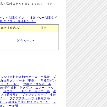
品と送料規定がちがいますのでご注意く
層ピンク制電タイプ
3層ブルー制電タイ
制タイプ（3層オレンジ）
価格【税込み】
選択
販売ページへ
ィルム緩衝材付き梱包ケース
宅配袋
プ
角柱型ダンボール（平型）
角柱型ダン
段ボール（小）
規格サイズ段ボール
の他梱包資材
巻きダン
エアーキャッ
筒
ポスター・カレンダー用ビニール
ポ
ーブ（通常品）
プチプチチューブ（小粒
ンク）
プチプチチューブ（制電ブル
ボール
募金箱用開口付きダンボール
フ
用ダンボール箱