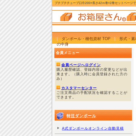
プチプチチューブ口巾200×長さ42ｍ巻×2巻セットページ
ダンボール・梱包資材 TOP
形式・素
の中身
会員メニュー
会員ページへログイン
購入履歴確認、登録内容の変更などが出
来ます。（購入時に会員登録された方の
み）
カスタマーセンター
ご注文商品の手配状況を確認することが
できます。
特注ダンボール
A式ダンボールオンライン自動見積