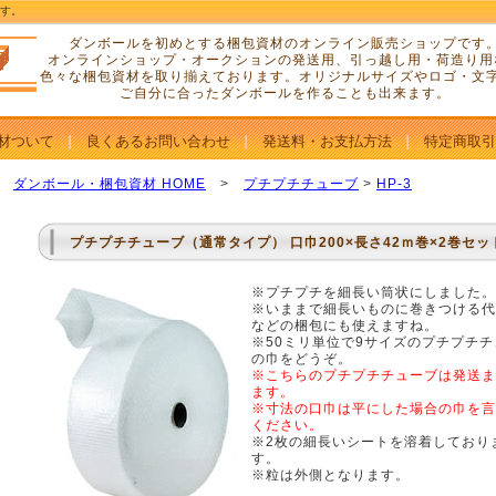
です。
ダンボールを初めとする梱包資材のオンライン販売ショップです
オンラインショップ・オークションの発送用、引っ越し用・荷造り用
色々な梱包資材を取り揃えております。オリジナルサイズやロゴ・文
ご自分に合ったダンボールを作ることも出来ます。
材ついて
良くあるお問い合わせ
発送料・お支払方法
特定商取引
ダンボール・梱包資材 HOME
>
プチプチチューブ
>
HP-3
プチプチチューブ（通常タイプ） 口巾200×長さ42ｍ巻×2巻セッ
※プチプチを細長い筒状にしました。
※いままで細長いものに巻きつける代
などの梱包にも使えますね。
※50ミリ単位で9サイズのプチプチ
の巾をどうぞ。
※こちらのプチプチチューブは発送ま
ます。
※
寸法の口巾は平にした場合の巾を言
ください。
※2枚の細長いシートを溶着しており
す。
※粒は外側となります。