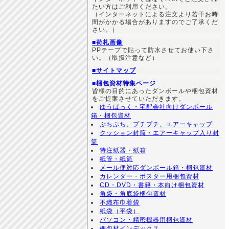
たい方はご利用ください。
（インターネットによる注文より若干お時
間がかかる場合がありますのでご了承くだ
さい。）
■荷札画像
PPテープで貼って防水させてお使い下さ
い。（取扱注意など）
■サイトマップ
■梱包資材特集ページ
皆様の目的にあったダンボールや梱包資材
をご提案させていただきます。
ゆうぱっく・宅配会社向けダンボール
箱・梱包資材
ぷちぷち、プチプチ、エアーキャップ
クッション封筒・エアーキャップ入り封
筒
特注紙器・紙箱
紙管・紙筒
メール便対応ダンボール箱・梱包資材
カレンダー・ポスター用梱包資材
CD・DVD・書籍・本向け梱包資材
角袋・角底袋梱包資材
不織布巾着袋
紙袋（平袋）
パソコン・精密機器用梱包資材
梱包材インデックス