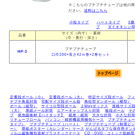
※こちらのプチプチチューブは他の商
ださい。
送料はこちら
小粒タイプ
ハートタイプ
3
プ
ダイオキシン抑
サイズ（内寸）・素材
品番
（巾・奥行・深さ）
プチプチチューブ
HP-3
口巾200×長さ42ｍ巻×2巻セット
定番段ボール（小）
定番段ボール（大）
特定サイズ段ボール
フ
チプチ角底封筒
宅配サイズ段ボール箱
角柱型ダンボール（横型）
ボール（縦型）
サイコロ型段ボール
２Wayボックス
規格サイズ
（大）
厚紙メール封筒
エアーキャップ入り封筒
板段ボール
そ
プ
発泡緩衝材【ハイタッチ】
紙巻・紙筒
大きな封筒
小さな封
リチューブロール
パソコン・精密機器用梱包ケース
プチプチチュ
タイプ）
プチプチチューブ（ハート）
プチプチチューブ（制電ピ
ー）
厚紙ポスター（カレンダー）ケース
がんばるタフな保存用ダン
ィルム緩衝梱包資材プラスチックケース
CD・DVD・コミック収納