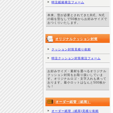
特注紙箱発注フォーム
本来、型が必要とされてきたB式、N式
の箱を型なしで50枚からお好みサイズで
おつくりいたします。
オリジナルクッション封筒
クッション封筒見積り依頼
特注クッション封筒発注フォーム
お好みサイズ・素材を選べるオリジナル
クッション封筒をお取り扱いしていま
す。オリジナルロゴ・文字入れも承って
おります。最小ロットはなんと500枚か
ら！
オーダー紙管（紙筒）
オーダー紙管（紙筒)見積り依頼