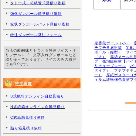
A-36
640×
タトウ式・箱紙管式見積り依頼
強化ダンボール箱見積り依頼
板状ダンボールパット見積り依頼
特注ダンボール発注フォーム
定番段ボール（小）
チプチ角底封筒
宅配
当店の醍醐味とも言える特注サイズ・オ
ボール（縦型）
サイ
リジナルロゴ・文字入れダンボールなど
（大）
厚紙メール封
取り扱っております。サイズのみの特注
プ
発泡緩衝材【ハイ
でもOKです。
リチューブロール
パ
タイプ）
プチプチチ
ー）
厚紙ポスター（
ィルム緩衝梱包資材プ
特注紙箱
B式紙箱オンライン自動見積り
N式紙箱オンライン自動見積り
C式紙箱見積り依頼
貼り箱見積り依頼