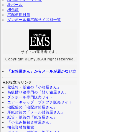
段ボール
梱包箱
宅配便用封筒
ダンボール箱宅配サイズ別一覧
サイトの運営者です。
Copyright ©Emyus.All right rezerved.
「お箱屋さん」からメールが届かない方
■お役立ちリンク
化粧箱・紙箱の「小箱屋さん」
高級貼り箱専門の「貼り箱屋さん」
ダンボール専門販売サイト
エアーキャップ・プチプチ販売サイト
宅配袋の「宅配封筒屋さん」
厚紙封筒の「メール封筒屋さん」
紙管・紙筒の「紙管屋さん」
「小包み梱包資材屋さん」
梱包資材情報館