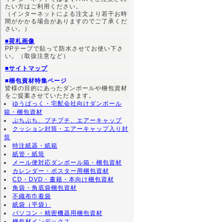
たい方はご利用ください。
（インターネットによる注文より若干お時
間がかかる場合がありますのでご了承くだ
さい。）
■荷札画像
PPテープで貼って防水させてお使い下さ
い。（取扱注意など）
■サイトマップ
■梱包資材特集ページ
皆様の目的にあったダンボールや梱包資材
をご提案させていただきます。
ゆうぱっく・宅配会社向けダンボール
箱・梱包資材
ぷちぷち、プチプチ、エアーキャップ
クッション封筒・エアーキャップ入り封
筒
特注紙器・紙箱
紙管・紙筒
メール便対応ダンボール箱・梱包資材
カレンダー・ポスター用梱包資材
CD・DVD・書籍・本向け梱包資材
角袋・角底袋梱包資材
不織布巾着袋
紙袋（平袋）
パソコン・精密機器用梱包資材
梱包材インデックス