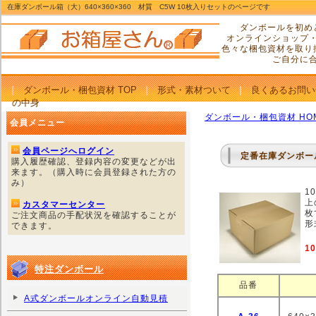
在庫ダンボール箱（大）640×360×360 材質 C5W 10枚入りセットのページです
ダンボールを初め
オンラインショップ
色々な梱包資材を取り
ご自分に
ダンボール・梱包資材 TOP
形式・素材ついて
良くあるお問い
の中身
ダンボール・梱包資材 HO
会員メニュー
会員ページへログイン
定番在庫ダンボール
購入履歴確認、登録内容の変更などが出
来ます。（購入時に会員登録された方の
み）
1
上
カスタマーセンター
枚
ご注文商品の手配状況を確認することが
形
できます。
1
特注ダンボール
品番
A式ダンボールオンライン自動見積