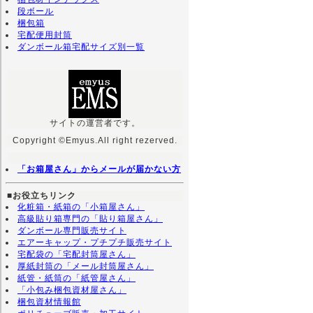
段ボール
梱包箱
宅配便用封筒
ダンボール箱宅配サイズ別一覧
サイトの運営者です。
Copyright ©Emyus.All right rezerved.
「お箱屋さん」からメールが届かない方
■お役立ちリンク
化粧箱・紙箱の「小箱屋さん」
高級貼り箱専門の「貼り箱屋さん」
ダンボール専門販売サイト
エアーキャップ・プチプチ販売サイト
宅配袋の「宅配封筒屋さん」
厚紙封筒の「メール封筒屋さん」
紙管・紙筒の「紙管屋さん」
「小包み梱包資材屋さん」
梱包資材情報館