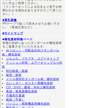
たい方はご利用ください。
（インターネットによる注文より若干お時
間がかかる場合がありますのでご了承くだ
さい。）
■荷札画像
PPテープで貼って防水させてお使い下さ
い。（取扱注意など）
■サイトマップ
■梱包資材特集ページ
皆様の目的にあったダンボールや梱包資材
をご提案させていただきます。
ゆうぱっく・宅配会社向けダンボール
箱・梱包資材
ぷちぷち、プチプチ、エアーキャップ
クッション封筒・エアーキャップ入り封
筒
特注紙器・紙箱
紙管・紙筒
メール便対応ダンボール箱・梱包資材
カレンダー・ポスター用梱包資材
CD・DVD・書籍・本向け梱包資材
角袋・角底袋梱包資材
不織布巾着袋
紙袋（平袋）
パソコン・精密機器用梱包資材
梱包材インデックス