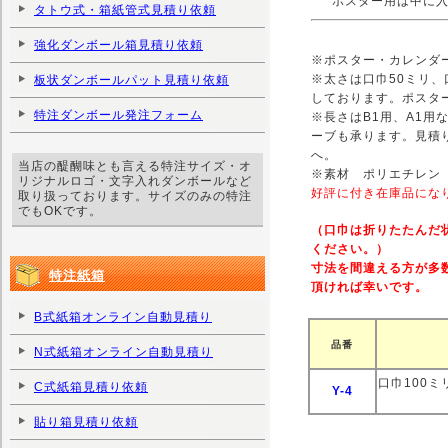
ポスター用は中に
タトウ式・箱紙管式見積り依頼
強化ダンボール箱見積り依頼
※ポスター・カレンダ
※太さは口巾50ミリ、
板状ダンボールパット見積り依頼
しております。ポスタ
特注ダンボール発注フォーム
※長さはB1用、A1用
ーブも承ります。見積
へ。
当店の醍醐味とも言える特注サイズ・オ
※素材 ポリエチレン
リジナルロゴ・文字入れダンボールなど
好評に付き在庫品にな
取り扱っております。サイズのみの特注
でもOKです。
（口巾は折りたたんだ
ください。）
寸法を間違える方が多
特注紙箱
頂ければ幸いです。
B式紙箱オンライン自動見積り
品番
N式紙箱オンライン自動見積り
口巾100ミ
C式紙箱見積り依頼
Y
-4
貼り箱見積り依頼