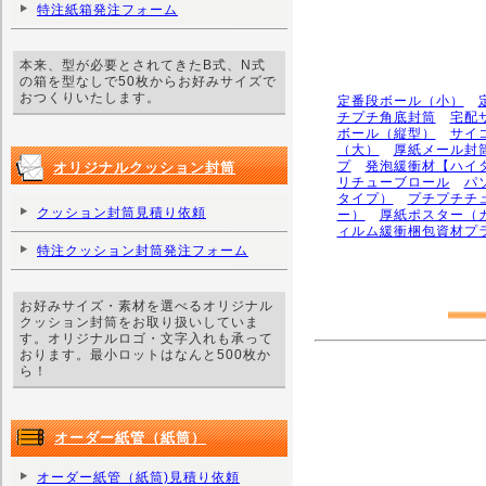
特注紙箱発注フォーム
本来、型が必要とされてきたB式、N式
の箱を型なしで50枚からお好みサイズで
おつくりいたします。
定番段ボール（小）
チプチ角底封筒
宅配
ボール（縦型）
サイ
（大）
厚紙メール封
プ
発泡緩衝材【ハイ
オリジナルクッション封筒
リチューブロール
パ
タイプ）
プチプチチ
クッション封筒見積り依頼
ー）
厚紙ポスター（
ィルム緩衝梱包資材プ
特注クッション封筒発注フォーム
お好みサイズ・素材を選べるオリジナル
クッション封筒をお取り扱いしていま
す。オリジナルロゴ・文字入れも承って
おります。最小ロットはなんと500枚か
ら！
オーダー紙管（紙筒）
オーダー紙管（紙筒)見積り依頼