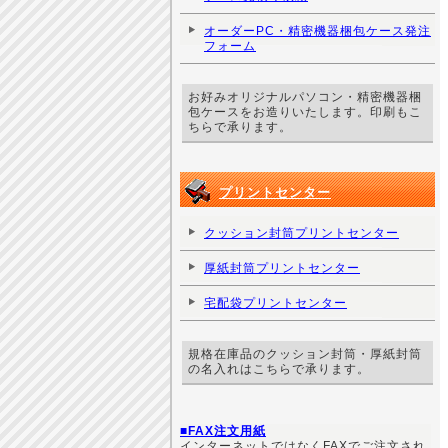
オーダーPC・精密機器梱包ケース発注
フォーム
お好みオリジナルパソコン・精密機器梱
包ケースをお造りいたします。印刷もこ
ちらで承ります。
プリントセンター
クッション封筒プリントセンター
厚紙封筒プリントセンター
宅配袋プリントセンター
規格在庫品のクッション封筒・厚紙封筒
の名入れはこちらで承ります。
■FAX注文用紙
インターネットではなくFAXでご注文され