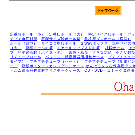
定番段ボール（小）
定番段ボール（大）
特定サイズ段ボール
フ
チプチ角底封筒
宅配サイズ段ボール箱
角柱型ダンボール（横型）
ボール（縦型）
サイコロ型段ボール
２Wayボックス
規格サイズ
（大）
厚紙メール封筒
エアーキャップ入り封筒
板段ボール
そ
プ
発泡緩衝材【ハイタッチ】
紙巻・紙筒
大きな封筒
小さな封
リチューブロール
パソコン・精密機器用梱包ケース
プチプチチュ
タイプ）
プチプチチューブ（ハート）
プチプチチューブ（制電ピ
ー）
厚紙ポスター（カレンダー）ケース
がんばるタフな保存用ダン
ィルム緩衝梱包資材プラスチックケース
CD・DVD・コミック収納