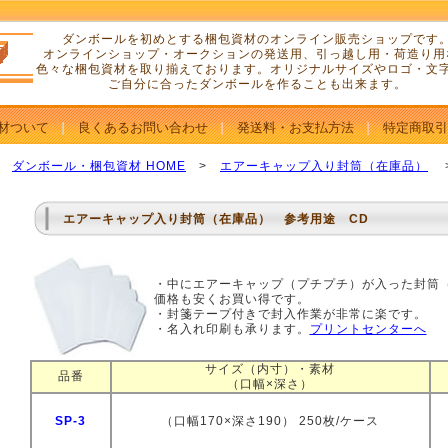
ダンボールを初めとする梱包資材のオンライン販売ショップです
オンラインショップ・オークションの発送用、引っ越し用・荷造り用
色々な梱包資材を取り揃えております。オリジナルサイズやロゴ・文
ご自分に合ったダンボールを作ることも出来ます。
材ついて
良くあるお問い合わせ
発送料・お支払方法
特定商取引
ダンボール・梱包資材 HOME
>
エアーキャップ入り封筒（在庫品）
エアーキャップ入り封筒（在庫品） 参考用途 CD
・中にエアーキャップ（プチプチ）が入った封筒
価格も安くお買い得です。
・封箋テープ付きで封入作業が非常に楽です。
・名入れ印刷も承ります。
プリントセンターへ
サイズ（内寸）・素材
品番
（口幅×深さ）
SP-3
（口幅170×深さ190） 250枚/ケース