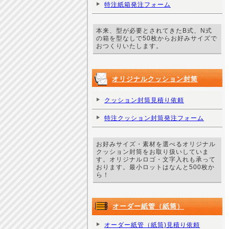
特注紙箱発注フォーム
本来、型が必要とされてきたB式、N式
の箱を型なしで50枚からお好みサイズで
おつくりいたします。
オリジナルクッション封筒
クッション封筒見積り依頼
特注クッション封筒発注フォーム
お好みサイズ・素材を選べるオリジナル
クッション封筒をお取り扱いしていま
す。オリジナルロゴ・文字入れも承って
おります。最小ロットはなんと500枚か
ら！
オーダー紙管（紙筒）
オーダー紙管（紙筒)見積り依頼