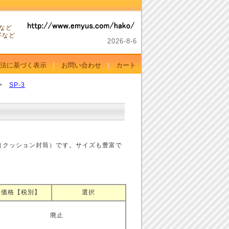
。
など
字など
2026-
8-
6
法に基づく表示
お問い合わせ
カート
>
SP-3
（クッション封筒）です。サイズも豊富で
価格【税別】
選択
廃止