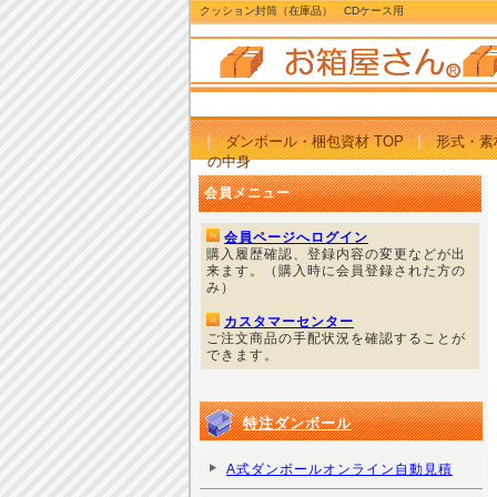
クッション封筒（在庫品） CDケース用
ダンボール・梱包資材 TOP
形式・素
の中身
会員メニュー
会員ページへログイン
購入履歴確認、登録内容の変更などが出
来ます。（購入時に会員登録された方の
み）
カスタマーセンター
ご注文商品の手配状況を確認することが
できます。
特注ダンボール
A式ダンボールオンライン自動見積