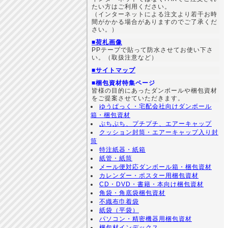
たい方はご利用ください。
（インターネットによる注文より若干お時
間がかかる場合がありますのでご了承くだ
さい。）
■荷札画像
PPテープで貼って防水させてお使い下さ
い。（取扱注意など）
■サイトマップ
■梱包資材特集ページ
皆様の目的にあったダンボールや梱包資材
をご提案させていただきます。
ゆうぱっく・宅配会社向けダンボール
箱・梱包資材
ぷちぷち、プチプチ、エアーキャップ
クッション封筒・エアーキャップ入り封
筒
特注紙器・紙箱
紙管・紙筒
メール便対応ダンボール箱・梱包資材
カレンダー・ポスター用梱包資材
CD・DVD・書籍・本向け梱包資材
角袋・角底袋梱包資材
不織布巾着袋
紙袋（平袋）
パソコン・精密機器用梱包資材
梱包材インデックス