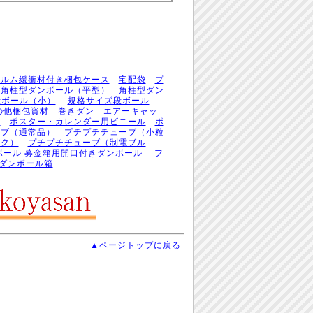
ィルム緩衝材付き梱包ケース
宅配袋
プ
角柱型ダンボール（平型）
角柱型ダン
段ボール（小）
規格サイズ段ボール
の他梱包資材
巻きダン
エアーキャッ
筒
ポスター・カレンダー用ビニール
ポ
ーブ（通常品）
プチプチチューブ（小粒
ンク）
プチプチチューブ（制電ブル
ボール
募金箱用開口付きダンボール
フ
用ダンボール箱
▲ページトップに戻る