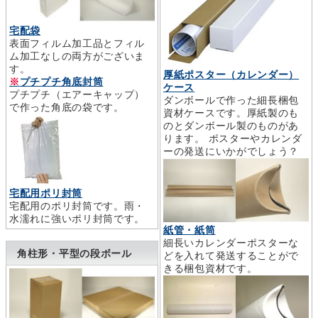
宅配袋
表面フィルム加工品とフィル
ム加工なしの両方がございま
す。
厚紙ポスター（カレンダー）
※
プチプチ角底封筒
ケース
プチプチ（エアーキャップ）
ダンボールで作った細長梱包
で作った角底の袋です。
資材ケースです。厚紙製のも
のとダンボール製のものがあ
ります。 ポスターやカレンダ
ーの発送にいかがでしょう？
宅配用ポリ封筒
宅配用のポリ封筒です。雨・
水濡れに強いポリ封筒です。
紙管・紙筒
細長いカレンダーポスターな
角柱形・平型の段ボール
どを入れて発送することがで
きる梱包資材です。