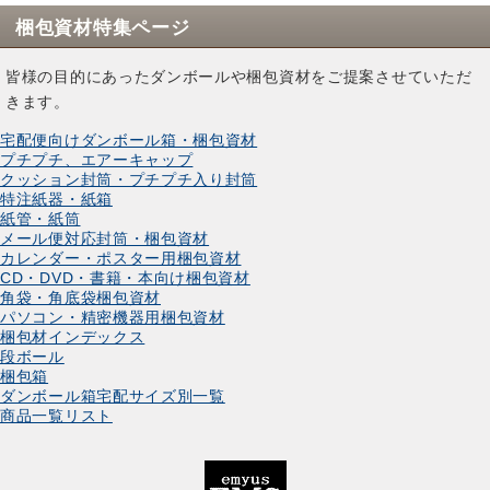
梱包資材特集ページ
皆様の目的にあったダンボールや梱包資材をご提案させていただ
きます。
宅配便向けダンボール箱・梱包資材
プチプチ、エアーキャップ
クッション封筒・プチプチ入り封筒
特注紙器・紙箱
紙管・紙筒
メール便対応封筒・梱包資材
カレンダー・ポスター用梱包資材
CD・DVD・書籍・本向け梱包資材
角袋・角底袋梱包資材
パソコン・精密機器用梱包資材
梱包材インデックス
段ボール
梱包箱
ダンボール箱宅配サイズ別一覧
商品一覧リスト