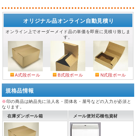
オリジナル品オンライン自動見積り
オンライン上でオーダーメイド品の単価を即座に見積り致しま
す。
A式段ボール
B式段ボール
N式段ボール
規格品情報
※
印の商品は納品先に法人名・団体名・屋号などの入力が必須と
なります。
在庫ダンボール箱
メール便対応梱包資材