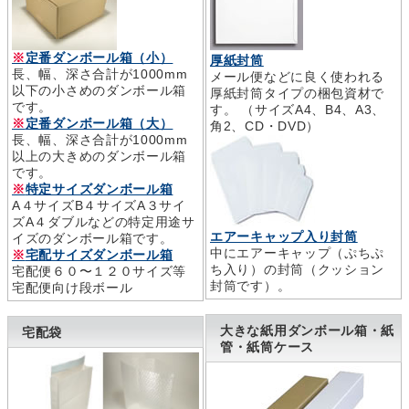
※
定番ダンボール箱（小）
厚紙封筒
長、幅、深さ合計が1000mm
メール便などに良く使われる
以下の小さめのダンボール箱
厚紙封筒タイプの梱包資材で
です。
す。 （サイズA4、B4、A3、
※
定番ダンボール箱（大）
角2、CD・DVD）
長、幅、深さ合計が1000mm
以上の大きめのダンボール箱
です。
※
特定サイズダンボール箱
A４サイズB４サイズA３サイ
ズA４ダブルなどの特定用途サ
エアーキャップ入り封筒
イズのダンボール箱です。
中にエアーキャップ（ぷちぷ
※
宅配サイズダンボール箱
ち入り）の封筒（クッション
宅配便６０〜１２０サイズ等
封筒です）。
宅配便向け段ボール
大きな紙用ダンボール箱・紙
宅配袋
管・紙筒ケース