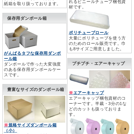
れるビニールチューブ梱包資
紙箱を取り扱っております。
材です。
保存用ダンボール箱
ポリチューブロール
大量にポリチューブを使う方
のためのロール販売です。巾
も8サイズご用意しました。
がんばるタフな保存用ダンボ
ール箱
プチプチ・エアーキャップ
ダンボールで作った大変強度
のある保存用ダンボールケー
スです。
豊富なサイズのダンボール箱
※
エアーキャップ
エアーキャップ梱包資材のコ
ーナーです。半裁・3分の1な
どのカットも扱っておりま
す。
※
規格サイズダンボール箱
（小）