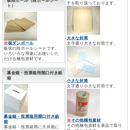
板段ボール（段ボールシー
チを取り扱っております。
ト）
大きな封筒
※
板ダンボール
文字通り大きな封筒です。
板状の段ボールシートです。
いろいろな用途にお使いいた
だける梱包資材です。
募金箱・投票箱用開口付き紙
箱
小さな封筒
文字通り小さな封筒です。
募金箱・投票箱用開口付き紙
※
その他梱包資材
箱
その他梱包資材を単品で取り
募金箱・投票箱用に天井面に