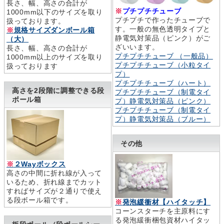
長さ、幅、高さの合計が
※
プチプチチューブ
1000mm以下のサイズを取り
プチプチで作ったチューブで
扱っております。
す。一般の無色透明タイプと
※
規格サイズダンボール箱
静電気対策品（ピンク）がご
（大）
ざいいます。
長さ、幅、高さの合計が
プチプチチューブ （一般品）
1000mm以上のサイズを取り
プチプチチューブ（小粒タイ
扱っております
プ）
プチプチチューブ（ハート）
高さを2段階に調整できる段
プチプチチューブ（制電タイ
ボール箱
プ）静電気対策品（ピンク）
プチプチチューブ（制電タイ
プ）静電気対策品（ブルー）
その他
※
２Wayボックス
高さの中間に折れ線が入って
いるため、折れ線までカット
すればサイズが２通りで使え
る段ボール箱です。
※
発泡緩衝材【ハイタッチ】
コーンスターチを主原料にす
る発泡緩衝梱包資材ハイタッ