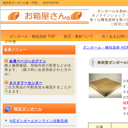
角柱型ダンボール箱（平型） 300*300*60
ダンボールを初め
オンラインショップ
色々な梱包資材を取り
ご自分に
ダンボール・梱包資材 TOP
形式・素材ついて
良くあるお問い
の中身
ダンボール・梱包資材 HO
会員メニュー
会員ページへログイン
角柱型ダンボール
購入履歴確認、登録内容の変更などが出
来ます。（購入時に会員登録された方の
み）
※
カスタマーセンター
す
ご注文商品の手配状況を確認することが
できます。
※
※
端
加
特注ダンボール
※
A式ダンボールオンライン自動見積
品番