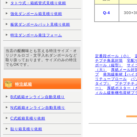
タトウ式・箱紙管式見積り依頼
Q-4
300×
強化ダンボール箱見積り依頼
板状ダンボールパット見積り依頼
特注ダンボール発注フォーム
当店の醍醐味とも言える特注サイズ・オ
リジナルロゴ・文字入れダンボールなど
定番段ボール（小）
取り扱っております。サイズのみの特注
チプチ角底封筒
宅配
でもOKです。
ボール（縦型）
サイ
（大）
厚紙メール封
プ
発泡緩衝材【ハイ
リチューブロール
パ
タイプ）
プチプチチ
特注紙箱
ー）
厚紙ポスター（
ィルム緩衝梱包資材プ
B式紙箱オンライン自動見積り
N式紙箱オンライン自動見積り
C式紙箱見積り依頼
貼り箱見積り依頼