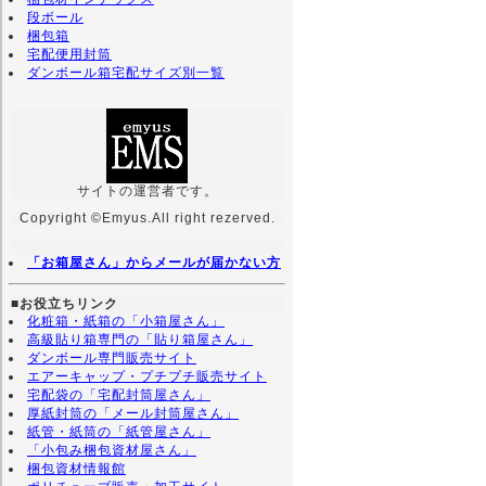
段ボール
梱包箱
宅配便用封筒
ダンボール箱宅配サイズ別一覧
サイトの運営者です。
Copyright ©Emyus.All right rezerved.
「お箱屋さん」からメールが届かない方
■お役立ちリンク
化粧箱・紙箱の「小箱屋さん」
高級貼り箱専門の「貼り箱屋さん」
ダンボール専門販売サイト
エアーキャップ・プチプチ販売サイト
宅配袋の「宅配封筒屋さん」
厚紙封筒の「メール封筒屋さん」
紙管・紙筒の「紙管屋さん」
「小包み梱包資材屋さん」
梱包資材情報館