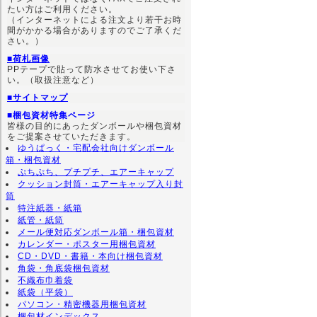
たい方はご利用ください。
（インターネットによる注文より若干お時
間がかかる場合がありますのでご了承くだ
さい。）
■荷札画像
PPテープで貼って防水させてお使い下さ
い。（取扱注意など）
■サイトマップ
■梱包資材特集ページ
皆様の目的にあったダンボールや梱包資材
をご提案させていただきます。
ゆうぱっく・宅配会社向けダンボール
箱・梱包資材
ぷちぷち、プチプチ、エアーキャップ
クッション封筒・エアーキャップ入り封
筒
特注紙器・紙箱
紙管・紙筒
メール便対応ダンボール箱・梱包資材
カレンダー・ポスター用梱包資材
CD・DVD・書籍・本向け梱包資材
角袋・角底袋梱包資材
不織布巾着袋
紙袋（平袋）
パソコン・精密機器用梱包資材
梱包材インデックス