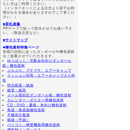
たい方はご利用ください。
（インターネットによる注文より若干お時
間がかかる場合がありますのでご了承くだ
さい。）
■荷札画像
PPテープで貼って防水させてお使い下さ
い。（取扱注意など）
■サイトマップ
■梱包資材特集ページ
皆様の目的にあったダンボールや梱包資材
をご提案させていただきます。
ゆうぱっく・宅配会社向けダンボール
箱・梱包資材
ぷちぷち、プチプチ、エアーキャップ
クッション封筒・エアーキャップ入り封
筒
特注紙器・紙箱
紙管・紙筒
メール便対応ダンボール箱・梱包資材
カレンダー・ポスター用梱包資材
CD・DVD・書籍・本向け梱包資材
角袋・角底袋梱包資材
不織布巾着袋
紙袋（平袋）
パソコン・精密機器用梱包資材
梱包材インデックス