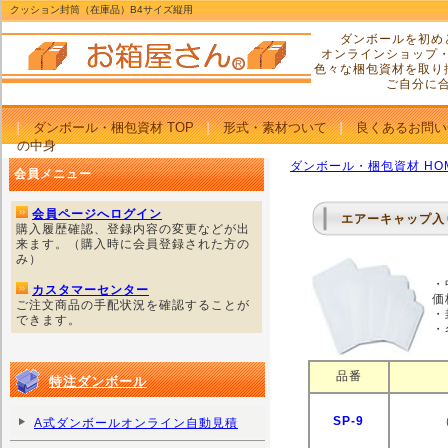
クッション封筒（在庫品）B4サイズ縦用
ダンボールを初め
オンラインショップ
色々な梱包資材を取り
ご自分に
ダンボール・梱包資材 TOP
形式・素材ついて
良くあるお問い
の中身
ダンボール・梱包資材 HO
会員メニュー
会員ページへログイン
エアーキャップ入
購入履歴確認、登録内容の変更などが出
来ます。（購入時に会員登録された方の
み）
・
カスタマーセンター
価
ご注文商品の手配状況を確認することが
・
できます。
・
品番
特注ダンボール
SP-9
A式ダンボールオンライン自動見積