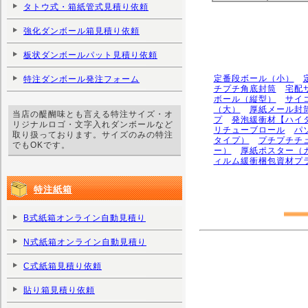
タトウ式・箱紙管式見積り依頼
強化ダンボール箱見積り依頼
板状ダンボールパット見積り依頼
定番段ボール（小）
特注ダンボール発注フォーム
チプチ角底封筒
宅配
ボール（縦型）
サイ
（大）
厚紙メール封
当店の醍醐味とも言える特注サイズ・オ
プ
発泡緩衝材【ハイ
リジナルロゴ・文字入れダンボールなど
リチューブロール
パ
取り扱っております。サイズのみの特注
タイプ）
プチプチチ
でもOKです。
ー）
厚紙ポスター（
ィルム緩衝梱包資材プ
特注紙箱
B式紙箱オンライン自動見積り
N式紙箱オンライン自動見積り
C式紙箱見積り依頼
貼り箱見積り依頼