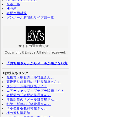
段ボール
梱包箱
宅配便用封筒
ダンボール箱宅配サイズ別一覧
サイトの運営者です。
Copyright ©Emyus.All right rezerved.
「お箱屋さん」からメールが届かない方
■お役立ちリンク
化粧箱・紙箱の「小箱屋さん」
高級貼り箱専門の「貼り箱屋さん」
ダンボール専門販売サイト
エアーキャップ・プチプチ販売サイト
宅配袋の「宅配封筒屋さん」
厚紙封筒の「メール封筒屋さん」
紙管・紙筒の「紙管屋さん」
「小包み梱包資材屋さん」
梱包資材情報館