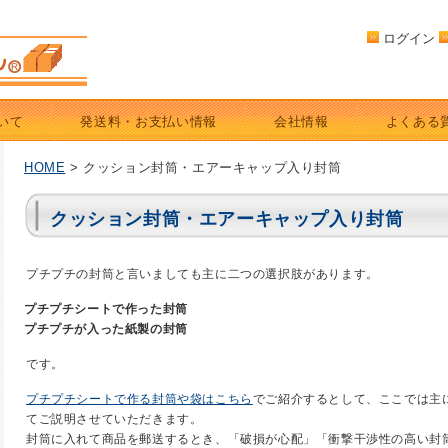
ログイン
いて
発送料・お支払い情報
会社情報
よくある
HOME
> クッション封筒・エアーキャップ入り封筒
クッション封筒・エアーキャップ入り封筒
プチプチの封筒と言いましても主に二つの選択肢があります。
プチプチシートで作った封筒
プチプチが入った紙製の封筒
です。
プチプチシートで作る封筒や袋はこちら
でご紹介するとして、ここでは主
てご説明させていただきます。
封筒に入れて商品を郵送するとき、「破損が心配」「衝撃干渉性の高い封