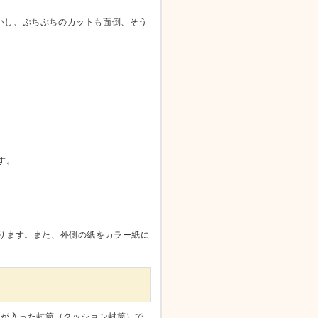
いし、ぷちぷちのカットも面倒、そう
す。
ります。また、外側の紙をカラー紙に
）が入った封筒（クッション封筒）で