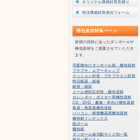
オリジナル厚紙封筒見積り
特注厚紙封筒発注フォーム
梱包資材特集ページ
皆様の目的にあったダンボールや
梱包資材をご提案させていただき
ます。
宅配便向けダンボール箱・梱包資材
プチプチ、エアーキャップ
クッション封筒・プチプチ入り封筒
特注紙器・紙箱
紙管・紙筒
メール便対応封筒・梱包資材
カレンダー・ポスター用梱包資材
CD・DVD・書籍・本向け梱包資材
角袋・角底袋梱包資材
パソコン・精密機器用梱包資材
梱包材インデックス
段ボール
梱包箱
ダンボール箱宅配サイズ別一覧
商品一覧リスト