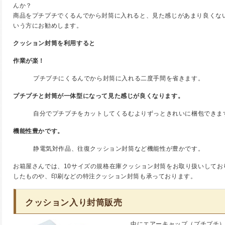
んか？
商品をプチプチでくるんでから封筒に入れると、見た感じがあまり良くな
いう方にお勧めします。
クッション封筒を利用すると
作業が楽！
プチプチにくるんでから封筒に入れる二度手間を省きます。
プチプチと封筒が一体型になって見た感じが良くなります。
自分でプチプチをカットしてくるむよりずっときれいに梱包できま
機能性豊かです。
静電気対作品、往復クッション封筒など機能性が豊かです。
お箱屋さんでは、10サイズの規格在庫クッション封筒をお取り扱いしてお
したものや、印刷などの特注クッション封筒も承っております。
クッション入り封筒販売
中にエアーキャップ（プチプチ