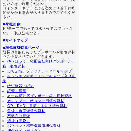
たい方はご利用ください。
（インターネットによる注文より若干お時
間がかかる場合がありますのでご了承くだ
さい。）
■荷札画像
PPテープで貼って防水させてお使い下さ
い。（取扱注意など）
■サイトマップ
■梱包資材特集ページ
皆様の目的にあったダンボールや梱包資材
をご提案させていただきます。
ゆうぱっく・宅配会社向けダンボール
箱・梱包資材
ぷちぷち、プチプチ、エアーキャップ
クッション封筒・エアーキャップ入り封
筒
特注紙器・紙箱
紙管・紙筒
メール便対応ダンボール箱・梱包資材
カレンダー・ポスター用梱包資材
CD・DVD・書籍・本向け梱包資材
角袋・角底袋梱包資材
不織布巾着袋
紙袋（平袋）
パソコン・精密機器用梱包資材
梱包材インデックス