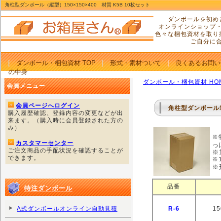
角柱型ダンボール（縦型）150×150×400 材質 K5B 10枚セット
ダンボールを初め
オンラインショップ
色々な梱包資材を取り
ご自分に
ダンボール・梱包資材 TOP
形式・素材ついて
良くあるお問い
の中身
ダンボール・梱包資材 HO
会員メニュー
会員ページへログイン
角柱型ダンボール箱（
購入履歴確認、登録内容の変更などが出
来ます。（購入時に会員登録された方の
み）
※
カスタマーセンター
っ
ご注文商品の手配状況を確認することが
※
できます。
※
※
品番
特注ダンボール
A式ダンボールオンライン自動見積
R-6
1