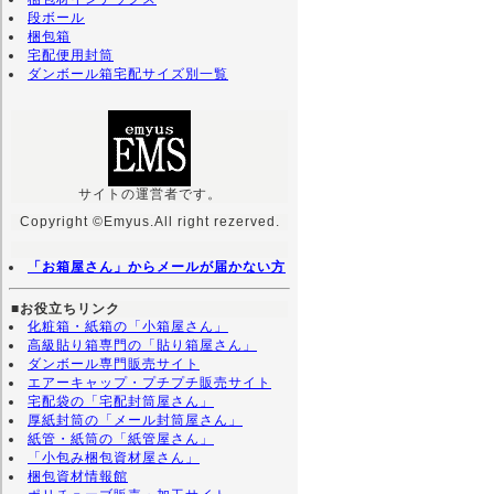
段ボール
梱包箱
宅配便用封筒
ダンボール箱宅配サイズ別一覧
サイトの運営者です。
Copyright ©Emyus.All right rezerved.
「お箱屋さん」からメールが届かない方
■お役立ちリンク
化粧箱・紙箱の「小箱屋さん」
高級貼り箱専門の「貼り箱屋さん」
ダンボール専門販売サイト
エアーキャップ・プチプチ販売サイト
宅配袋の「宅配封筒屋さん」
厚紙封筒の「メール封筒屋さん」
紙管・紙筒の「紙管屋さん」
「小包み梱包資材屋さん」
梱包資材情報館