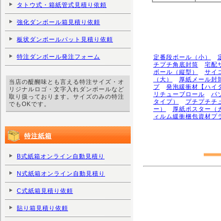
タトウ式・箱紙管式見積り依頼
強化ダンボール箱見積り依頼
板状ダンボールパット見積り依頼
特注ダンボール発注フォーム
定番段ボール（小）
チプチ角底封筒
宅配
ボール（縦型）
サイ
（大）
厚紙メール封
当店の醍醐味とも言える特注サイズ・オ
プ
発泡緩衝材【ハイ
リジナルロゴ・文字入れダンボールなど
リチューブロール
パ
取り扱っております。サイズのみの特注
タイプ）
プチプチチ
でもOKです。
ー）
厚紙ポスター（
ィルム緩衝梱包資材プ
特注紙箱
B式紙箱オンライン自動見積り
N式紙箱オンライン自動見積り
C式紙箱見積り依頼
貼り箱見積り依頼