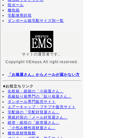
段ボール
梱包箱
宅配便用封筒
ダンボール箱宅配サイズ別一覧
サイトの運営者です。
Copyright ©Emyus.All right rezerved.
「お箱屋さん」からメールが届かない方
■お役立ちリンク
化粧箱・紙箱の「小箱屋さん」
高級貼り箱専門の「貼り箱屋さん」
ダンボール専門販売サイト
エアーキャップ・プチプチ販売サイト
宅配袋の「宅配封筒屋さん」
厚紙封筒の「メール封筒屋さん」
紙管・紙筒の「紙管屋さん」
「小包み梱包資材屋さん」
梱包資材情報館