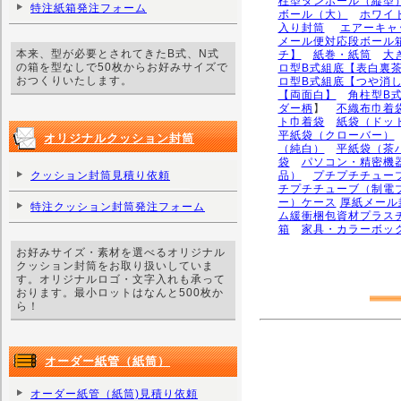
柱型ダンボール（縦型
特注紙箱発注フォーム
ボール（大）
ホワイ
入り封筒
エアーキャ
メール便対応段ボール
本来、型が必要とされてきたB式、N式
チ】
紙巻・紙筒
大
の箱を型なしで50枚からお好みサイズで
ロ型B式組底【表白裏
おつくりいたします。
ロ型B式組底【つや消
【両面白】
角柱型B
ダー柄
】
不織布巾着
ト巾着袋
紙袋（ドッ
平紙袋（クローバー）
オリジナルクッション封筒
（純白）
平紙袋（茶
袋
パソコン・精密機
クッション封筒見積り依頼
品）
プチプチチュー
チプチチューブ（制電
ー）ケース
厚紙メール
特注クッション封筒発注フォーム
ム緩衝梱包資材プラス
箱
家具・カラーボッ
お好みサイズ・素材を選べるオリジナル
クッション封筒をお取り扱いしていま
す。オリジナルロゴ・文字入れも承って
おります。最小ロットはなんと500枚か
ら！
オーダー紙管（紙筒）
オーダー紙管（紙筒)見積り依頼