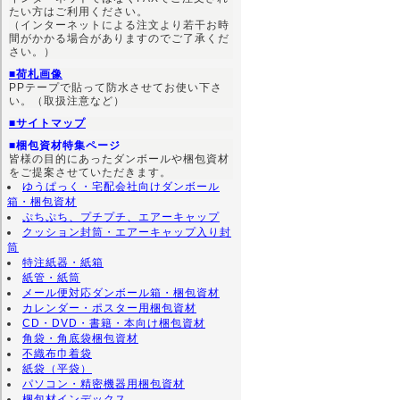
たい方はご利用ください。
（インターネットによる注文より若干お時
間がかかる場合がありますのでご了承くだ
さい。）
■荷札画像
PPテープで貼って防水させてお使い下さ
い。（取扱注意など）
■サイトマップ
■梱包資材特集ページ
皆様の目的にあったダンボールや梱包資材
をご提案させていただきます。
ゆうぱっく・宅配会社向けダンボール
箱・梱包資材
ぷちぷち、プチプチ、エアーキャップ
クッション封筒・エアーキャップ入り封
筒
特注紙器・紙箱
紙管・紙筒
メール便対応ダンボール箱・梱包資材
カレンダー・ポスター用梱包資材
CD・DVD・書籍・本向け梱包資材
角袋・角底袋梱包資材
不織布巾着袋
紙袋（平袋）
パソコン・精密機器用梱包資材
梱包材インデックス