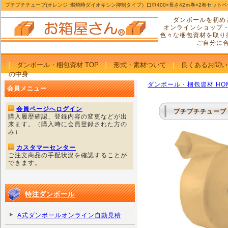
プチプチチューブ(オレンジ･燃焼時ダイオキシン抑制タイプ）口巾400×長さ42ｍ巻×2巻セット
ダンボールを初め
オンラインショップ
色々な梱包資材を取り
ご自分に
ダンボール・梱包資材 TOP
形式・素材ついて
良くあるお問い
の中身
ダンボール・梱包資材 HO
会員メニュー
会員ページへログイン
プチプチチューブ（
購入履歴確認、登録内容の変更などが出
来ます。（購入時に会員登録された方の
み）
カスタマーセンター
ご注文商品の手配状況を確認することが
できます。
特注ダンボール
A式ダンボールオンライン自動見積