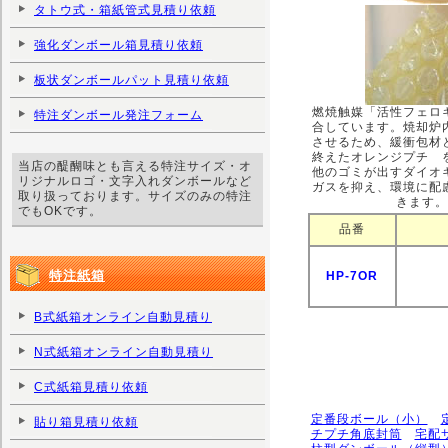
タトウ式・箱紙管式見積り依頼
強化ダンボール箱見積り依頼
板状ダンボールパット見積り依頼
燃焼触媒「活性フェロ
特注ダンボール発注フォーム
合しています。焼却炉
させるため、緩衝包材
終えたオレンジプチ 
当店の醍醐味とも言える特注サイズ・オ
他のゴミが出すダイオ
リジナルロゴ・文字入れダンボールなど
ガスを抑え、環境に配
取り扱っております。サイズのみの特注
きます。
でもOKです。
品番
特注紙箱
HP-7OR
B式紙箱オンライン自動見積り
N式紙箱オンライン自動見積り
C式紙箱見積り依頼
定番段ボール（小）
貼り箱見積り依頼
チプチ角底封筒
宅配