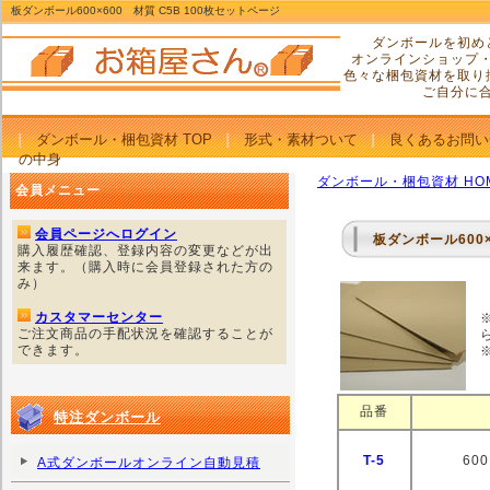
板ダンボール600×600 材質 C5B 100枚セットページ
ダンボールを初め
オンラインショップ
色々な梱包資材を取り
ご自分に
ダンボール・梱包資材 TOP
形式・素材ついて
良くあるお問い
の中身
ダンボール・梱包資材 HO
会員メニュー
会員ページへログイン
板ダンボール600×
購入履歴確認、登録内容の変更などが出
来ます。（購入時に会員登録された方の
み）
カスタマーセンター
ご注文商品の手配状況を確認することが
できます。
品番
特注ダンボール
T-5
60
A式ダンボールオンライン自動見積