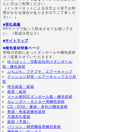
たい方はご利用ください。
（インターネットによる注文より若干お時
間がかかる場合がありますのでご了承くだ
さい。）
■荷札画像
PPテープで貼って防水させてお使い下さ
い。（取扱注意など）
■サイトマップ
■梱包資材特集ページ
皆様の目的にあったダンボールや梱包資材
をご提案させていただきます。
ゆうぱっく・宅配会社向けダンボール
箱・梱包資材
ぷちぷち、プチプチ、エアーキャップ
クッション封筒・エアーキャップ入り封
筒
特注紙器・紙箱
紙管・紙筒
メール便対応ダンボール箱・梱包資材
カレンダー・ポスター用梱包資材
CD・DVD・書籍・本向け梱包資材
角袋・角底袋梱包資材
不織布巾着袋
紙袋（平袋）
パソコン・精密機器用梱包資材
梱包材インデックス