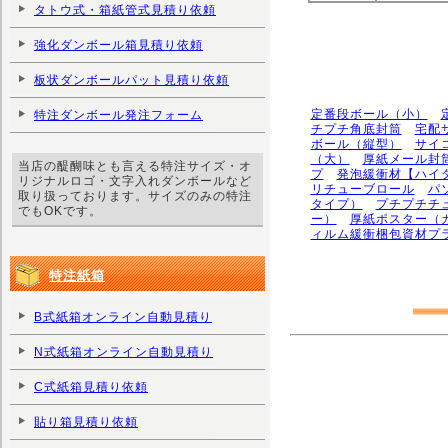
タトウ式・箱紙管式見積り依頼
強化ダンボール箱見積り依頼
板状ダンボールパット見積り依頼
定番段ボール（小）
特注ダンボール発注フォーム
チプチ角底封筒
宅配
ボール（縦型）
サイ
（大）
厚紙メール封
当店の醍醐味とも言える特注サイズ・オ
プ
発泡緩衝材【ハイ
リジナルロゴ・文字入れダンボールなど
リチューブロール
パ
取り扱っております。サイズのみの特注
タイプ）
プチプチチ
でもOKです。
ー）
厚紙ポスター（
ィルム緩衝梱包資材プ
特注紙箱
B式紙箱オンライン自動見積り
N式紙箱オンライン自動見積り
C式紙箱見積り依頼
貼り箱見積り依頼