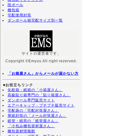
段ボール
梱包箱
宅配便用封筒
ダンボール箱宅配サイズ別一覧
サイトの運営者です。
Copyright ©Emyus.All right rezerved.
「お箱屋さん」からメールが届かない方
■お役立ちリンク
化粧箱・紙箱の「小箱屋さん」
高級貼り箱専門の「貼り箱屋さん」
ダンボール専門販売サイト
エアーキャップ・プチプチ販売サイト
宅配袋の「宅配封筒屋さん」
厚紙封筒の「メール封筒屋さん」
紙管・紙筒の「紙管屋さん」
「小包み梱包資材屋さん」
梱包資材情報館