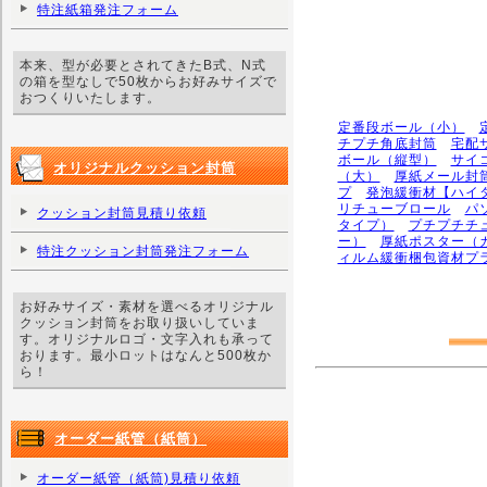
特注紙箱発注フォーム
本来、型が必要とされてきたB式、N式
の箱を型なしで50枚からお好みサイズで
おつくりいたします。
定番段ボール（小）
チプチ角底封筒
宅配
ボール（縦型）
サイ
オリジナルクッション封筒
（大）
厚紙メール封
プ
発泡緩衝材【ハイ
リチューブロール
パ
クッション封筒見積り依頼
タイプ）
プチプチチ
ー）
厚紙ポスター（
特注クッション封筒発注フォーム
ィルム緩衝梱包資材プ
お好みサイズ・素材を選べるオリジナル
クッション封筒をお取り扱いしていま
す。オリジナルロゴ・文字入れも承って
おります。最小ロットはなんと500枚か
ら！
オーダー紙管（紙筒）
オーダー紙管（紙筒)見積り依頼