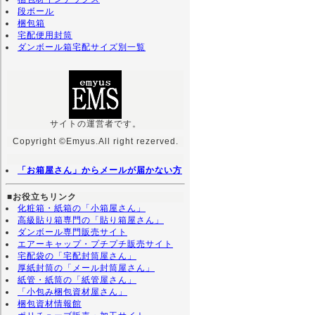
段ボール
梱包箱
宅配便用封筒
ダンボール箱宅配サイズ別一覧
サイトの運営者です。
Copyright ©Emyus.All right rezerved.
「お箱屋さん」からメールが届かない方
■お役立ちリンク
化粧箱・紙箱の「小箱屋さん」
高級貼り箱専門の「貼り箱屋さん」
ダンボール専門販売サイト
エアーキャップ・プチプチ販売サイト
宅配袋の「宅配封筒屋さん」
厚紙封筒の「メール封筒屋さん」
紙管・紙筒の「紙管屋さん」
「小包み梱包資材屋さん」
梱包資材情報館