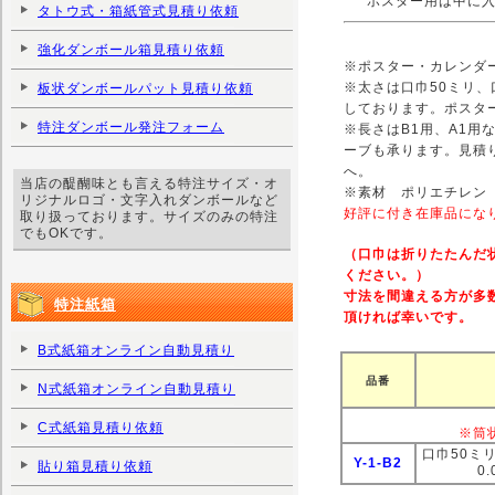
ポスター用は中に
タトウ式・箱紙管式見積り依頼
強化ダンボール箱見積り依頼
※ポスター・カレンダ
※太さは口巾50ミリ、
板状ダンボールパット見積り依頼
しております。ポスタ
特注ダンボール発注フォーム
※長さはB1用、A1用
ーブも承ります。見積
へ。
当店の醍醐味とも言える特注サイズ・オ
※素材 ポリエチレン
リジナルロゴ・文字入れダンボールなど
好評に付き在庫品にな
取り扱っております。サイズのみの特注
でもOKです。
（口巾は折りたたんだ
ください。）
寸法を間違える方が多
特注紙箱
頂ければ幸いです。
B式紙箱オンライン自動見積り
品番
N式紙箱オンライン自動見積り
C式紙箱見積り依頼
※筒
口巾50ミ
Y-1-B2
貼り箱見積り依頼
0