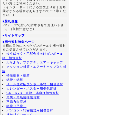
たい方はご利用ください。
（インターネットによる注文より若干お時
間がかかる場合がありますのでご了承くだ
さい。）
■荷札画像
PPテープで貼って防水させてお使い下さ
い。（取扱注意など）
■サイトマップ
■梱包資材特集ページ
皆様の目的にあったダンボールや梱包資材
をご提案させていただきます。
ゆうぱっく・宅配会社向けダンボール
箱・梱包資材
ぷちぷち、プチプチ、エアーキャップ
クッション封筒・エアーキャップ入り封
筒
特注紙器・紙箱
紙管・紙筒
メール便対応ダンボール箱・梱包資材
カレンダー・ポスター用梱包資材
CD・DVD・書籍・本向け梱包資材
角袋・角底袋梱包資材
不織布巾着袋
紙袋（平袋）
パソコン・精密機器用梱包資材
梱包材インデックス