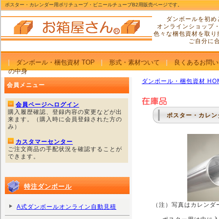
ポスター・カレンダー用ポリチューブ・ビニールチューブB2用販売ページです。
ダンボールを初め
オンラインショップ
色々な梱包資材を取り
ご自分に
ダンボール・梱包資材 TOP
形式・素材ついて
良くあるお問い
の中身
ダンボール・梱包資材 HO
会員メニュー
会員ページへログイン
購入履歴確認、登録内容の変更などが出
ポスター・カレン
来ます。（購入時に会員登録された方の
み）
カスタマーセンター
ご注文商品の手配状況を確認することが
できます。
特注ダンボール
（注）写真はカレンダ
A式ダンボールオンライン自動見積