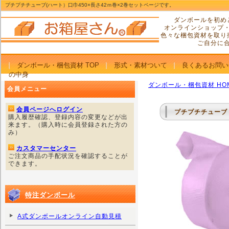
プチプチチューブ(ハート）口巾450×長さ42ｍ巻×2巻セットページです。
ダンボールを初め
オンラインショップ
色々な梱包資材を取り
ご自分に
ダンボール・梱包資材 TOP
形式・素材ついて
良くあるお問い
の中身
ダンボール・梱包資材 HO
会員メニュー
会員ページへログイン
プチプチチューブ（
購入履歴確認、登録内容の変更などが出
来ます。（購入時に会員登録された方の
み）
カスタマーセンター
ご注文商品の手配状況を確認することが
できます。
特注ダンボール
A式ダンボールオンライン自動見積