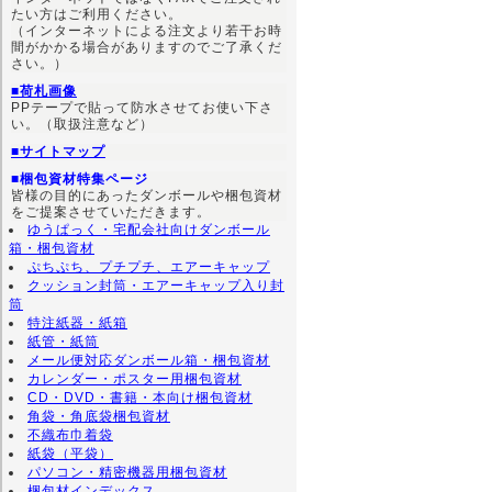
たい方はご利用ください。
（インターネットによる注文より若干お時
間がかかる場合がありますのでご了承くだ
さい。）
■荷札画像
PPテープで貼って防水させてお使い下さ
い。（取扱注意など）
■サイトマップ
■梱包資材特集ページ
皆様の目的にあったダンボールや梱包資材
をご提案させていただきます。
ゆうぱっく・宅配会社向けダンボール
箱・梱包資材
ぷちぷち、プチプチ、エアーキャップ
クッション封筒・エアーキャップ入り封
筒
特注紙器・紙箱
紙管・紙筒
メール便対応ダンボール箱・梱包資材
カレンダー・ポスター用梱包資材
CD・DVD・書籍・本向け梱包資材
角袋・角底袋梱包資材
不織布巾着袋
紙袋（平袋）
パソコン・精密機器用梱包資材
梱包材インデックス