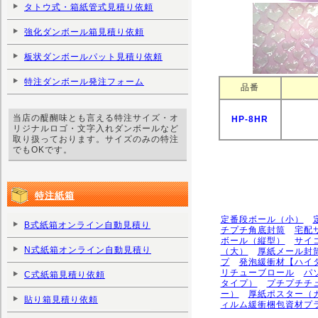
タトウ式・箱紙管式見積り依頼
強化ダンボール箱見積り依頼
板状ダンボールパット見積り依頼
特注ダンボール発注フォーム
品番
当店の醍醐味とも言える特注サイズ・オ
HP-8HR
リジナルロゴ・文字入れダンボールなど
取り扱っております。サイズのみの特注
でもOKです。
特注紙箱
定番段ボール（小）
B式紙箱オンライン自動見積り
チプチ角底封筒
宅配
ボール（縦型）
サイ
N式紙箱オンライン自動見積り
（大）
厚紙メール封
プ
発泡緩衝材【ハイ
リチューブロール
パ
C式紙箱見積り依頼
タイプ）
プチプチチ
ー）
厚紙ポスター（
貼り箱見積り依頼
ィルム緩衝梱包資材プ