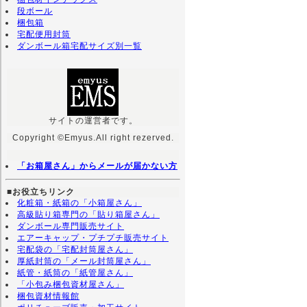
段ボール
梱包箱
宅配便用封筒
ダンボール箱宅配サイズ別一覧
サイトの運営者です。
Copyright ©Emyus.All right rezerved.
「お箱屋さん」からメールが届かない方
■お役立ちリンク
化粧箱・紙箱の「小箱屋さん」
高級貼り箱専門の「貼り箱屋さん」
ダンボール専門販売サイト
エアーキャップ・プチプチ販売サイト
宅配袋の「宅配封筒屋さん」
厚紙封筒の「メール封筒屋さん」
紙管・紙筒の「紙管屋さん」
「小包み梱包資材屋さん」
梱包資材情報館