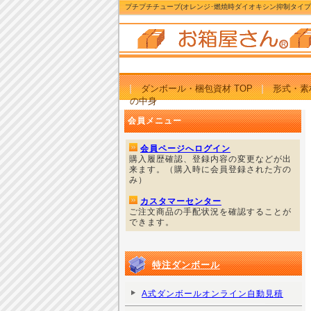
プチプチチューブ(オレンジ･燃焼時ダイオキシン抑制タイ
ダンボール・梱包資材 TOP
形式・素
の中身
会員メニュー
会員ページへログイン
購入履歴確認、登録内容の変更などが出
来ます。（購入時に会員登録された方の
み）
カスタマーセンター
ご注文商品の手配状況を確認することが
できます。
特注ダンボール
A式ダンボールオンライン自動見積