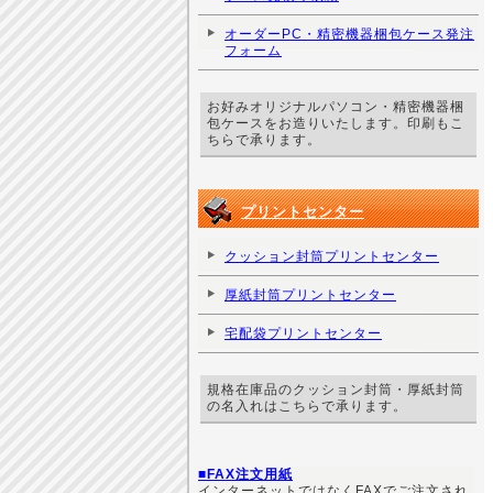
オーダーPC・精密機器梱包ケース発注
フォーム
お好みオリジナルパソコン・精密機器梱
包ケースをお造りいたします。印刷もこ
ちらで承ります。
プリントセンター
クッション封筒プリントセンター
厚紙封筒プリントセンター
宅配袋プリントセンター
規格在庫品のクッション封筒・厚紙封筒
の名入れはこちらで承ります。
■FAX注文用紙
インターネットではなくFAXでご注文され