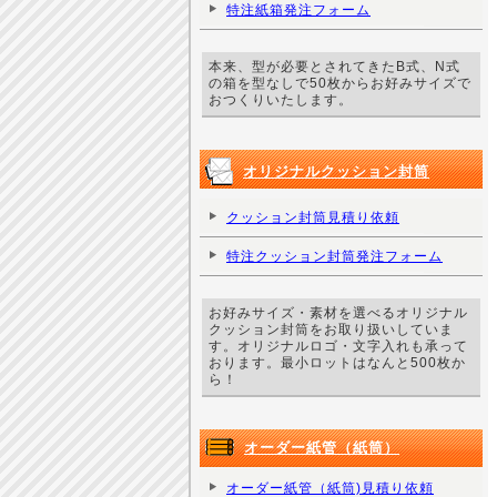
特注紙箱発注フォーム
本来、型が必要とされてきたB式、N式
の箱を型なしで50枚からお好みサイズで
おつくりいたします。
オリジナルクッション封筒
クッション封筒見積り依頼
特注クッション封筒発注フォーム
お好みサイズ・素材を選べるオリジナル
クッション封筒をお取り扱いしていま
す。オリジナルロゴ・文字入れも承って
おります。最小ロットはなんと500枚か
ら！
オーダー紙管（紙筒）
オーダー紙管（紙筒)見積り依頼