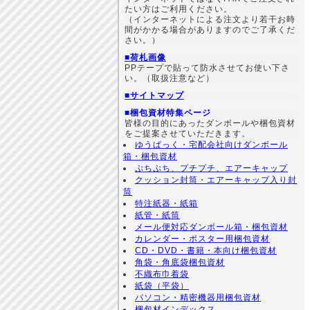
たい方はご利用ください。
（インターネットによる注文より若干お時
間がかかる場合がありますのでご了承くだ
さい。）
■荷札画像
PPテープで貼って防水させてお使い下さ
い。（取扱注意など）
■サイトマップ
■梱包資材特集ページ
皆様の目的にあったダンボールや梱包資材
をご提案させていただきます。
ゆうぱっく・宅配会社向けダンボール
箱・梱包資材
ぷちぷち、プチプチ、エアーキャップ
クッション封筒・エアーキャップ入り封
筒
特注紙器・紙箱
紙管・紙筒
メール便対応ダンボール箱・梱包資材
カレンダー・ポスター用梱包資材
CD・DVD・書籍・本向け梱包資材
角袋・角底袋梱包資材
不織布巾着袋
紙袋（平袋）
パソコン・精密機器用梱包資材
梱包材インデックス