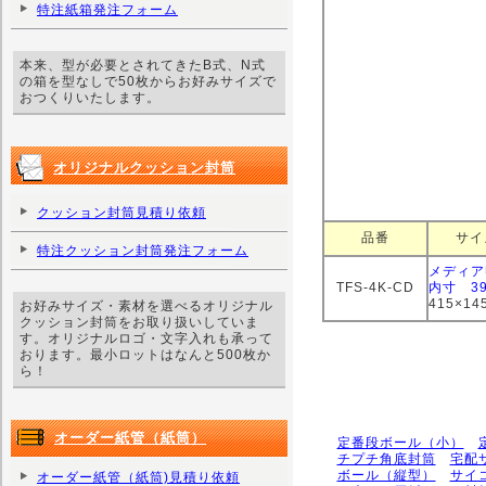
特注紙箱発注フォーム
本来、型が必要とされてきたB式、N式
の箱を型なしで50枚からお好みサイズで
おつくりいたします。
オリジナルクッション封筒
クッション封筒見積り依頼
品番
サイ
特注クッション封筒発注フォーム
メディア
TFS-4K-CD
内寸 39
415×1
お好みサイズ・素材を選べるオリジナル
クッション封筒をお取り扱いしていま
す。オリジナルロゴ・文字入れも承って
おります。最小ロットはなんと500枚か
ら！
オーダー紙管（紙筒）
定番段ボール（小）
チプチ角底封筒
宅配
ボール（縦型）
サイ
オーダー紙管（紙筒)見積り依頼