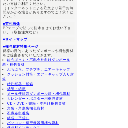
たい方はご利用ください。
（インターネットによる注文より若干お時
間がかかる場合がありますのでご了承くだ
さい。）
■荷札画像
PPテープで貼って防水させてお使い下さ
い。（取扱注意など）
■サイトマップ
■梱包資材特集ページ
皆様の目的にあったダンボールや梱包資材
をご提案させていただきます。
ゆうぱっく・宅配会社向けダンボール
箱・梱包資材
ぷちぷち、プチプチ、エアーキャップ
クッション封筒・エアーキャップ入り封
筒
特注紙器・紙箱
紙管・紙筒
メール便対応ダンボール箱・梱包資材
カレンダー・ポスター用梱包資材
CD・DVD・書籍・本向け梱包資材
角袋・角底袋梱包資材
不織布巾着袋
紙袋（平袋）
パソコン・精密機器用梱包資材
梱包材インデックス