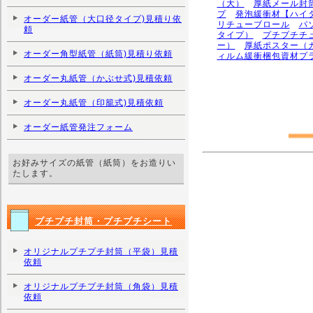
（大）
厚紙メール封
プ
発泡緩衝材【ハイ
オーダー紙管（大口径タイプ)見積り依
リチューブロール
パ
頼
タイプ）
プチプチチ
ー）
厚紙ポスター（
オーダー角型紙管（紙筒)見積り依頼
ィルム緩衝梱包資材プ
オーダー丸紙管（かぶせ式)見積依頼
オーダー丸紙管（印籠式)見積依頼
オーダー紙管発注フォーム
お好みサイズの紙管（紙筒）をお造りい
たします。
プチプチ封筒・プチプチシート
オリジナルプチプチ封筒（平袋）見積
依頼
オリジナルプチプチ封筒（角袋）見積
依頼