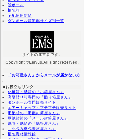
段ボール
梱包箱
宅配便用封筒
ダンボール箱宅配サイズ別一覧
サイトの運営者です。
Copyright ©Emyus.All right rezerved.
「お箱屋さん」からメールが届かない方
■お役立ちリンク
化粧箱・紙箱の「小箱屋さん」
高級貼り箱専門の「貼り箱屋さん」
ダンボール専門販売サイト
エアーキャップ・プチプチ販売サイト
宅配袋の「宅配封筒屋さん」
厚紙封筒の「メール封筒屋さん」
紙管・紙筒の「紙管屋さん」
「小包み梱包資材屋さん」
梱包資材情報館