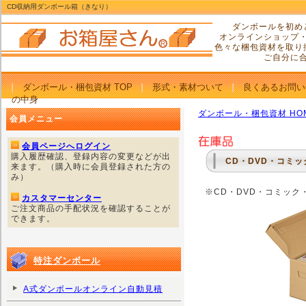
CD収納用ダンボール箱（きなり）
ダンボールを初め
オンラインショップ
色々な梱包資材を取り
ご自分に
ダンボール・梱包資材 TOP
形式・素材ついて
良くあるお問い
の中身
ダンボール・梱包資材 HO
会員メニュー
会員ページへログイン
購入履歴確認、登録内容の変更などが出
CD・DVD・コミ
来ます。（購入時に会員登録された方の
み）
※CD・DVD・コミッ
カスタマーセンター
ご注文商品の手配状況を確認することが
できます。
特注ダンボール
A式ダンボールオンライン自動見積