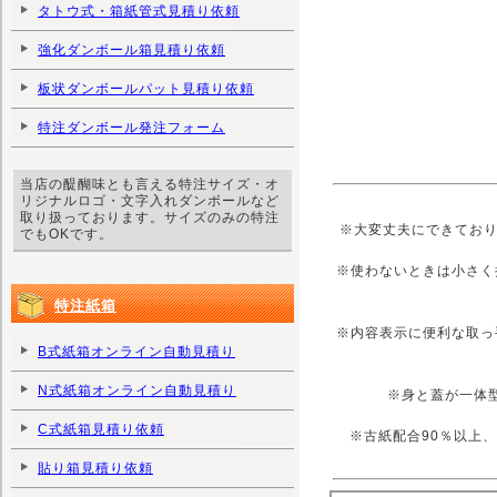
タトウ式・箱紙管式見積り依頼
強化ダンボール箱見積り依頼
板状ダンボールパット見積り依頼
特注ダンボール発注フォーム
当店の醍醐味とも言える特注サイズ・オ
リジナルロゴ・文字入れダンボールなど
取り扱っております。サイズのみの特注
※大変丈夫にできており
でもOKです。
※使わないときは小さく
特注紙箱
※内容表示に便利な取っ
B式紙箱オンライン自動見積り
N式紙箱オンライン自動見積り
※身と蓋が一体
C式紙箱見積り依頼
※古紙配合90％以上
貼り箱見積り依頼