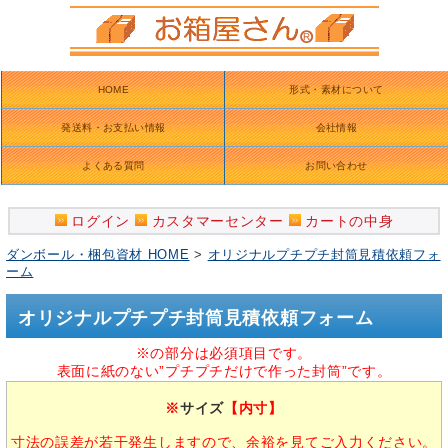
HOME
形式・素材について
発送料・お支払い情報
会社情報
よくある質問
お問い合わせ
ログイン
カスタマーセンター
カートの中身
ダンボール・梱包資材 HOME
>
オリジナルプチプチ封筒見積依頼フォ
ーム
オリジナルプチプチ封筒見積依頼フォーム
※の部分は必須項目です。
表面に紙のない”プチプチだけで作った封筒”です。
※
サイズ
【内寸】
寸法の誤差が若干発生しますので、余裕を見てご入力ください。