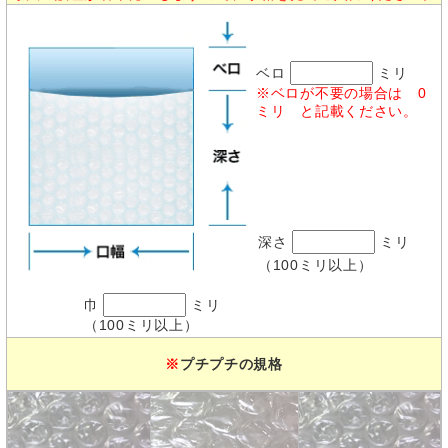
ベロ
ミリ
※ベロが不要の場合は 0
ミリ と記載ください。
深さ
ミリ
（100ミリ以上）
巾
ミリ
（100ミリ以上）
※
プチプチの規格