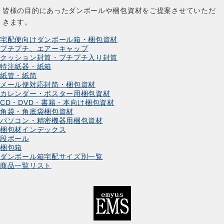
皆様の目的にあったダンボールや梱包資材をご提案させていただ
きます。
宅配便向けダンボール箱・梱包資材
プチプチ、エアーキャップ
クッション封筒・プチプチ入り封筒
特注紙器・紙箱
紙管・紙筒
メール便対応封筒・梱包資材
カレンダー・ポスター用梱包資材
CD・DVD・書籍・本向け梱包資材
角袋・角底袋梱包資材
パソコン・精密機器用梱包資材
梱包材インデックス
段ボール
梱包箱
ダンボール箱宅配サイズ別一覧
商品一覧リスト