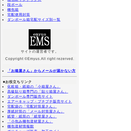
段ボール
梱包箱
宅配便用封筒
ダンボール箱宅配サイズ別一覧
サイトの運営者です。
Copyright ©Emyus.All right rezerved.
「お箱屋さん」からメールが届かない方
■お役立ちリンク
化粧箱・紙箱の「小箱屋さん」
高級貼り箱専門の「貼り箱屋さん」
ダンボール専門販売サイト
エアーキャップ・プチプチ販売サイト
宅配袋の「宅配封筒屋さん」
厚紙封筒の「メール封筒屋さん」
紙管・紙筒の「紙管屋さん」
「小包み梱包資材屋さん」
梱包資材情報館