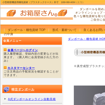
小型精密機器用梱包資材（プラスチックケース）外寸 189×99×40H（ミリ）
ダンボールを初め
オンラインショップ
色々な梱包資材を取り
ご自分に
ダンボール・梱包資材 TOP
形式・素材ついて
良くあるお問い
の中身
ダンボール・梱包資材 HO
会員メニュー
会員ページへログイン
小型精密機器用梱
購入履歴確認、登録内容の変更などが出
来ます。（購入時に会員登録された方の
み）
※真空成型プラスチッ
カスタマーセンター
ご注文商品の手配状況を確認することが
できます。
特注ダンボール
A式ダンボールオンライン自動見積