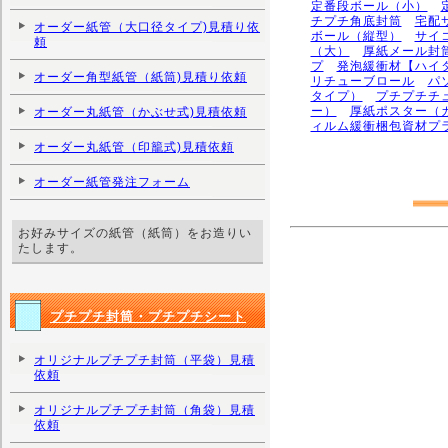
定番段ボール（小）
チプチ角底封筒
宅配
オーダー紙管（大口径タイプ)見積り依
ボール（縦型）
サイ
頼
（大）
厚紙メール封
プ
発泡緩衝材【ハイ
オーダー角型紙管（紙筒)見積り依頼
リチューブロール
パ
タイプ）
プチプチチ
ー）
厚紙ポスター（
オーダー丸紙管（かぶせ式)見積依頼
ィルム緩衝梱包資材プ
オーダー丸紙管（印籠式)見積依頼
オーダー紙管発注フォーム
お好みサイズの紙管（紙筒）をお造りい
たします。
プチプチ封筒・プチプチシート
オリジナルプチプチ封筒（平袋）見積
依頼
オリジナルプチプチ封筒（角袋）見積
依頼