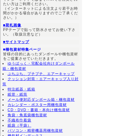
たい方はご利用ください。
（インターネットによる注文より若干お時
間がかかる場合がありますのでご了承くだ
さい。）
■荷札画像
PPテープで貼って防水させてお使い下さ
い。（取扱注意など）
■サイトマップ
■梱包資材特集ページ
皆様の目的にあったダンボールや梱包資材
をご提案させていただきます。
ゆうぱっく・宅配会社向けダンボール
箱・梱包資材
ぷちぷち、プチプチ、エアーキャップ
クッション封筒・エアーキャップ入り封
筒
特注紙器・紙箱
紙管・紙筒
メール便対応ダンボール箱・梱包資材
カレンダー・ポスター用梱包資材
CD・DVD・書籍・本向け梱包資材
角袋・角底袋梱包資材
不織布巾着袋
紙袋（平袋）
パソコン・精密機器用梱包資材
梱包材インデックス