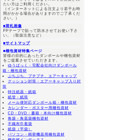
たい方はご利用ください。
（インターネットによる注文より若干お時
間がかかる場合がありますのでご了承くだ
さい。）
■荷札画像
PPテープで貼って防水させてお使い下さ
い。（取扱注意など）
■サイトマップ
■梱包資材特集ページ
皆様の目的にあったダンボールや梱包資材
をご提案させていただきます。
ゆうぱっく・宅配会社向けダンボール
箱・梱包資材
ぷちぷち、プチプチ、エアーキャップ
クッション封筒・エアーキャップ入り封
筒
特注紙器・紙箱
紙管・紙筒
メール便対応ダンボール箱・梱包資材
カレンダー・ポスター用梱包資材
CD・DVD・書籍・本向け梱包資材
角袋・角底袋梱包資材
不織布巾着袋
紙袋（平袋）
パソコン・精密機器用梱包資材
梱包材インデックス