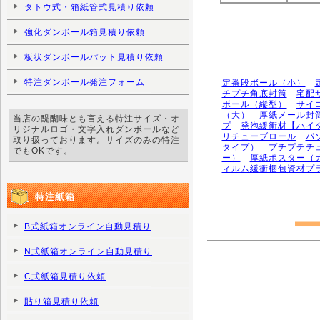
タトウ式・箱紙管式見積り依頼
強化ダンボール箱見積り依頼
板状ダンボールパット見積り依頼
特注ダンボール発注フォーム
定番段ボール（小）
チプチ角底封筒
宅配
ボール（縦型）
サイ
（大）
厚紙メール封
当店の醍醐味とも言える特注サイズ・オ
プ
発泡緩衝材【ハイ
リジナルロゴ・文字入れダンボールなど
リチューブロール
パ
取り扱っております。サイズのみの特注
タイプ）
プチプチチ
でもOKです。
ー）
厚紙ポスター（
ィルム緩衝梱包資材プ
特注紙箱
B式紙箱オンライン自動見積り
N式紙箱オンライン自動見積り
C式紙箱見積り依頼
貼り箱見積り依頼