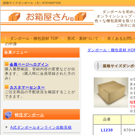
規格サイズダンボール（大）670*400*150
ダンボールを初め
オンラインショップ
色々な梱包資材を取り
ご自分に
ダンボール・梱包資材 TOP
形式・素材ついて
良くあるお問い
の中身
ダンボール・梱包資材 HO
会員メニュー
会員ページへログイン
規格サイズダンボ
購入履歴確認、登録内容の変更などが出
来ます。（購入時に会員登録された方の
み）
※
き
カスタマーセンター
※
ご注文商品の手配状況を確認することが
※
できます。
※
端
で
※
特注ダンボール
品番
A式ダンボールオンライン自動見積
L1230
670×