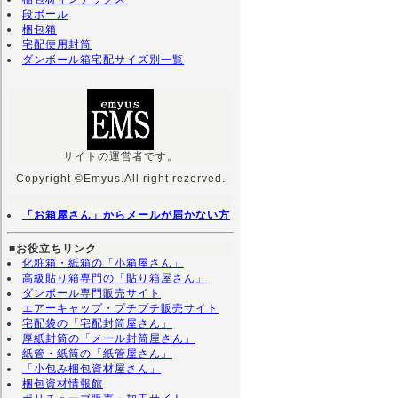
段ボール
梱包箱
宅配便用封筒
ダンボール箱宅配サイズ別一覧
サイトの運営者です。
Copyright ©Emyus.All right rezerved.
「お箱屋さん」からメールが届かない方
■お役立ちリンク
化粧箱・紙箱の「小箱屋さん」
高級貼り箱専門の「貼り箱屋さん」
ダンボール専門販売サイト
エアーキャップ・プチプチ販売サイト
宅配袋の「宅配封筒屋さん」
厚紙封筒の「メール封筒屋さん」
紙管・紙筒の「紙管屋さん」
「小包み梱包資材屋さん」
梱包資材情報館