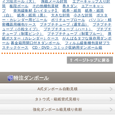
イズ段ボール（大）
厚紙メール封筒
エアーキャップ入り封
筒
板段ボール
その他梱包資材
巻きダン
エアーキャッ
プ
発泡緩衝材【ハイタッチ】
紙巻・紙筒
紙巻・紙筒
（白）
紙巻・紙筒（黒）
大きな封筒
小さな封筒
ポスタ
ー・カレンダー用ビニール
ポリチューブロール
パソコン・精
密機器用梱包ケース
プチプチチューブ（通常品）
プチプチチ
ューブ（小粒タイプ）
プチプチチューブ（ハート）
プチプチ
チューブ（制電ピンク）
プチプチチューブ（制電ブルー）
厚
紙ポスター（カレンダー）ケース
がんばるタフな保存用ダンボ
ール
募金箱用開口付きダンボール
フィルム緩衝梱包資材プラ
スチックケース
CD・DVD・コミック収納用ダンボール箱
特注ダンボール
A式ダンボール自動見積
タトウ式・箱紙管式見積り
強化ダンボール箱見積り依頼