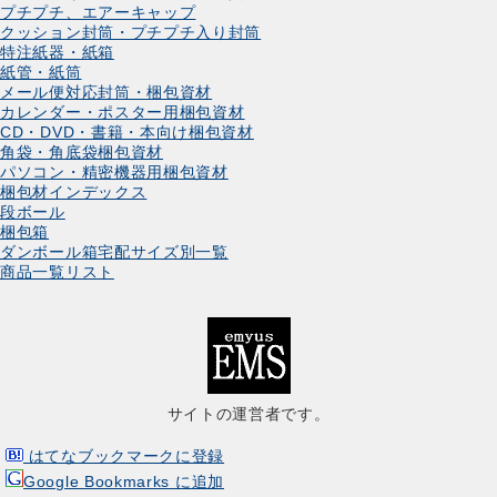
プチプチ、エアーキャップ
クッション封筒・プチプチ入り封筒
特注紙器・紙箱
紙管・紙筒
メール便対応封筒・梱包資材
カレンダー・ポスター用梱包資材
CD・DVD・書籍・本向け梱包資材
角袋・角底袋梱包資材
パソコン・精密機器用梱包資材
梱包材インデックス
段ボール
梱包箱
ダンボール箱宅配サイズ別一覧
商品一覧リスト
サイトの運営者です。
はてなブックマークに登録
Google Bookmarks に追加