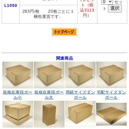
セッ
ト（税
L1050
ト
込3113
283円/枚 20枚ごとに１
円）
梱包運賃です。
関連商品
規格在庫段ボー
規格在庫段ボー
用紙サイズダン
宅配サイズダン
ル小
ル大
ボール
ボール