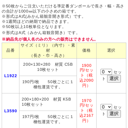
※50枚からご注文いただける準定番ダンボールで長さ・幅・高さ
の合計が1000㎜以下の小さめの箱です。
※形式はA式(みかん箱観音開き形式）です。
※1週間ほどの納期で納品できます。
※50枚以上10枚単位となります。
※形式はA式（みかん箱観音開き）です。
※納品先が個人名のみの方への販売はできません。
サイズ（ミリ）（内寸）・素
品番
材
価格
選択
（長さ・巾・高さ）
200×130×280 材質 C5B
1900
10枚セット
円/セッ
セッ
ト（税
L1922
ト
込2090
190円/枚 50枚ごとに１
円）
梱包運賃です。
200×180×200 材質 K5B
1970
10枚セット
円/セッ
セッ
ト（税
L3590
ト
込2167
197円/枚 50枚ごとに１
円）
梱包運賃です。