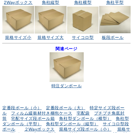
2Wayボックス
角柱縦型
角柱横型
角柱平型
規格サイズ小
規格サイズ大
サイコロ型
板段ボール
関連ページ
特注ダンボール
定番段ボール（小）
定番段ボール（大）
特定サイズ段ボー
ル
フィルム緩衝材付き梱包ケース
宅配袋
プチプチ角底封
筒
宅配サイズ段ボール箱
角柱型ダンボール（横型）
角柱型
ダンボール（平型）
角柱型ダンボール（縦型）
サイコロ型段
ボール
２Wayボックス
規格サイズ段ボール（小）
規格サ