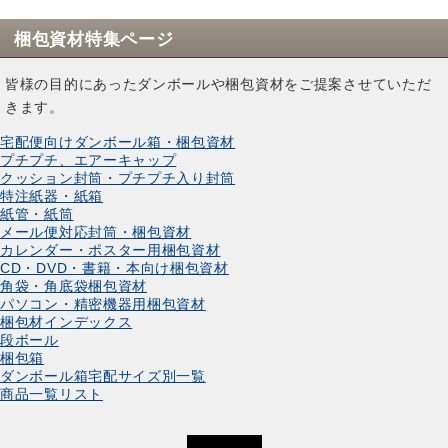
梱包資材特集ページ
皆様の目的にあったダンボールや梱包資材をご提案させていただ
きます。
宅配便向けダンボール箱・梱包資材
プチプチ、エアーキャップ
クッション封筒・プチプチ入り封筒
特注紙器・紙箱
紙管・紙筒
メール便対応封筒・梱包資材
カレンダー・ポスター用梱包資材
CD・DVD・書籍・本向け梱包資材
角袋・角底袋梱包資材
パソコン・精密機器用梱包資材
梱包材インデックス
段ボール
梱包箱
ダンボール箱宅配サイズ別一覧
商品一覧リスト