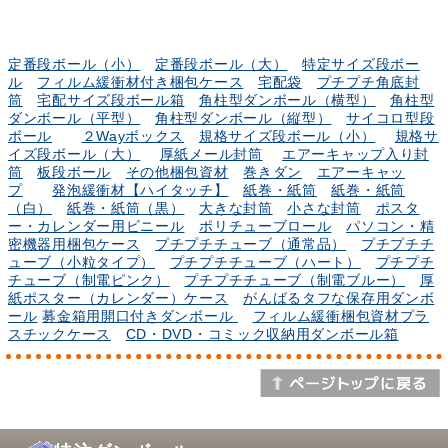
定番段ボール（小）
定番段ボール（大）
特定サイズ段ボー
ル
フィルム緩衝材付き梱包ケース
宅配袋
プチプチ角底封
筒
宅配サイズ段ボール箱
角柱型ダンボール（横型）
角柱型
ダンボール（平型）
角柱型ダンボール（縦型）
サイコロ型段
ボール
２Wayボックス
規格サイズ段ボール（小）
規格サ
イズ段ボール（大）
厚紙メール封筒
エアーキャップ入り封
筒
板段ボール
その他梱包資材
巻きダン
エアーキャッ
プ
発泡緩衝材【ハイタッチ】
紙巻・紙筒
紙巻・紙筒
（白）
紙巻・紙筒（黒）
大きな封筒
小さな封筒
ポスタ
ー・カレンダー用ビニール
ポリチューブロール
パソコン・精
密機器用梱包ケース
プチプチチューブ（通常品）
プチプチチ
ューブ（小粒タイプ）
プチプチチューブ（ハート）
プチプチ
チューブ（制電ピンク）
プチプチチューブ（制電ブルー）
厚
紙ポスター（カレンダー）ケース
がんばるタフな保存用ダンボ
ール
募金箱用開口付きダンボール
フィルム緩衝梱包資材プラ
スチックケース
CD・DVD・コミック収納用ダンボール箱