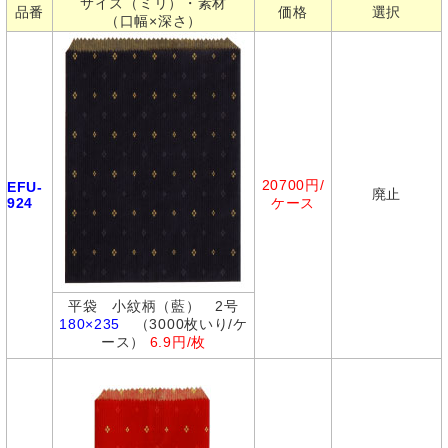
サイズ（ミリ）・素材
品番
価格
選択
（口幅×深さ）
20700円/
EFU-
廃止
924
ケース
平袋 小紋柄（藍） 2号
180×235
（3000枚いり/ケ
ース）
6.9円/枚