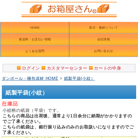
HOME
形式・素材について
発送料・お支払い情報
会社情報
よくある質問
お問い合わせ
ログイン
カスタマーセンター
カートの中身
ダンボール・梱包資材 HOME
>
紙製平袋(小紋）
紙製平袋(小紋）
小紋柄の紙袋（平袋）です。
こちらの商品は出荷後、通常より1日余分に納期がかかりますの
でご了承ください。
こちらの紙袋は、銀行振り込みのみのお取扱いになりますのでご
了承ください。