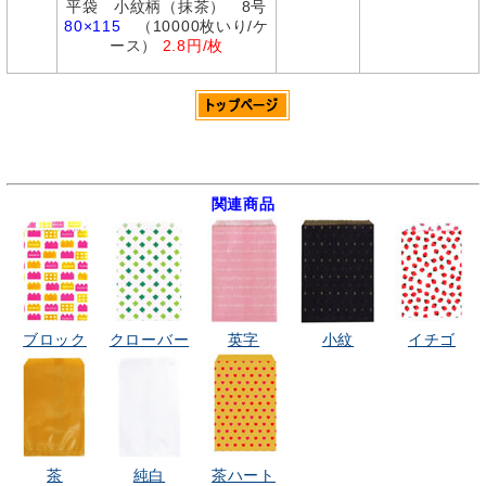
平袋 小紋柄（抹茶） 8号
80×115
（10000枚いり/ケ
ース）
2.8円/枚
関連商品
ブロック
クローバー
英字
小紋
イチゴ
茶
純白
茶ハート