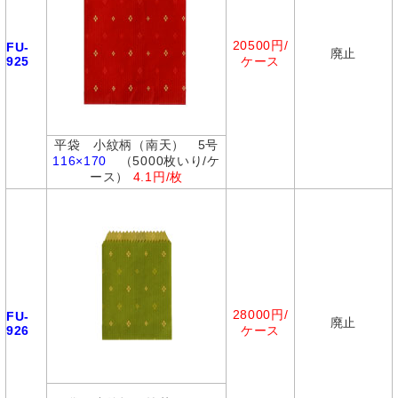
20500円/
FU-
廃止
925
ケース
平袋 小紋柄（南天） 5号
116×170
（5000枚いり/ケ
ース）
4.1円/枚
28000円/
FU-
廃止
926
ケース