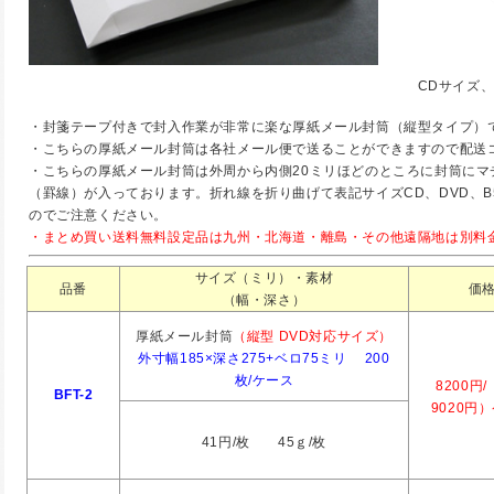
CDサイズ
・封箋テープ付きで封入作業が非常に楽な厚紙メール封筒（縦型タイプ）
・こちらの厚紙メール封筒は各社メール便で送ることができますので配送
・こちらの厚紙メール封筒は外周から内側20ミリほどのところに封筒にマ
（罫線）が入っております。折れ線を折り曲げて表記サイズCD、DVD、B
のでご注意ください。
・まとめ買い送料無料設定品は九州・北海道・離島・その他遠隔地は別料
サイズ（ミリ）・素材
品番
価
（幅・深さ）
厚紙メール封筒
（縦型 DVD対応サイズ）
外寸幅185×深さ275+ベロ75ミリ 200
枚/ケース
8200
円/
BFT-2
9020円
41円/枚 45ｇ/枚