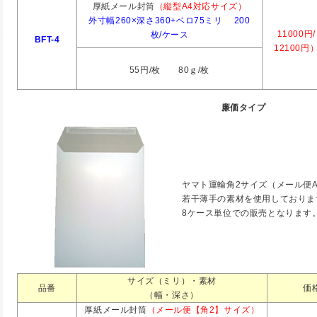
厚紙メール封筒
（縦型A4対応サイズ）
外寸幅260×深さ360+ベロ75ミリ 200
11000円
枚/ケース
BFT-4
12100円
55円/枚 80ｇ/枚
廉価タイプ
ヤマト運輸角2サイズ（メール便
若干薄手の素材を使用しております
8ケース単位での販売となります
サイズ（ミリ）・素材
品番
価
（幅・深さ）
厚紙メール封筒
（メール便【角2】サイズ）