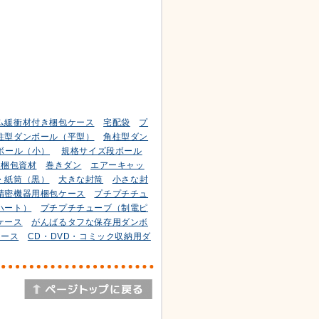
ム緩衝材付き梱包ケース
宅配袋
プ
柱型ダンボール（平型）
角柱型ダン
ボール（小）
規格サイズ段ボール
他梱包資材
巻きダン
エアーキャッ
・紙筒（黒）
大きな封筒
小さな封
精密機器用梱包ケース
プチプチチュ
ハート）
プチプチチューブ（制電ピ
ケース
がんばるタフな保存用ダンボ
ケース
CD・DVD・コミック収納用ダ