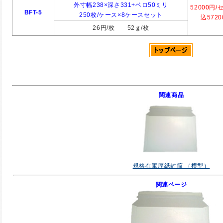
外寸幅238×深さ331+ベロ50ミリ
52000円/
BFT-5
250枚/ケース×8ケースセット
込572
26円/枚 52ｇ/枚
関連商品
規格在庫厚紙封筒 （横型）
関連ページ