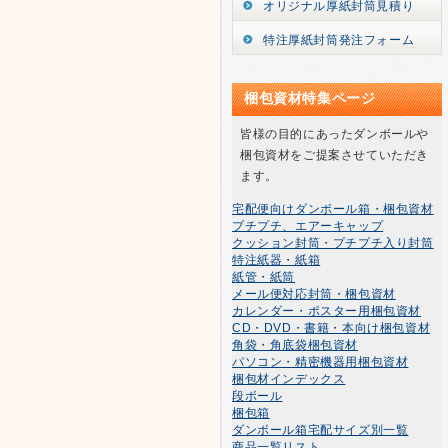
オリジナル厚紙封筒見積り
特注厚紙封筒発注フォーム
梱包資材特集ページ
皆様の目的にあったダンボールや
梱包資材をご提案させていただき
ます。
宅配便向けダンボール箱・梱包資材
プチプチ、エアーキャップ
クッション封筒・プチプチ入り封筒
特注紙器・紙箱
紙管・紙筒
メール便対応封筒・梱包資材
カレンダー・ポスター用梱包資材
CD・DVD・書籍・本向け梱包資材
角袋・角底袋梱包資材
パソコン・精密機器用梱包資材
梱包材インデックス
段ボール
梱包箱
ダンボール箱宅配サイズ別一覧
商品一覧リスト