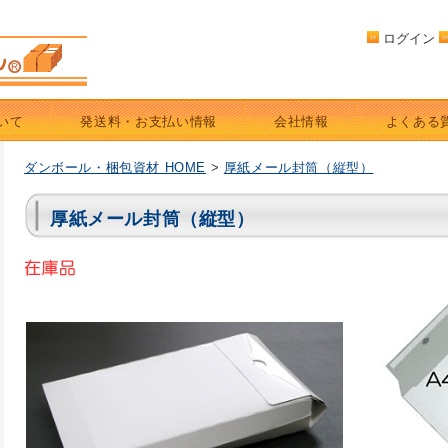
ログイン
いて
発送料・お支払い情報
会社情報
よくある
ダンボール・梱包資材 HOME
>
厚紙メール封筒（縦型）
厚紙メール封筒（縦型）