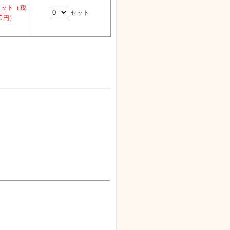
セット
（税
セット
00円）