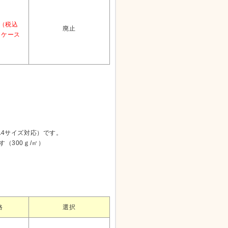
/（税込
廃止
）ケース
A4サイズ対応）です。
（300ｇ/㎡）
。
格
選択