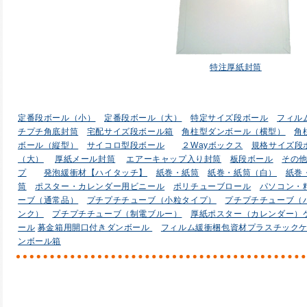
特注厚紙封筒
定番段ボール（小）
定番段ボール（大）
特定サイズ段ボール
フィル
チプチ角底封筒
宅配サイズ段ボール箱
角柱型ダンボール（横型）
角
ボール（縦型）
サイコロ型段ボール
２Wayボックス
規格サイズ段
（大）
厚紙メール封筒
エアーキャップ入り封筒
板段ボール
その
プ
発泡緩衝材【ハイタッチ】
紙巻・紙筒
紙巻・紙筒（白）
紙巻
筒
ポスター・カレンダー用ビニール
ポリチューブロール
パソコン・
ーブ（通常品）
プチプチチューブ（小粒タイプ）
プチプチチューブ（
ンク）
プチプチチューブ（制電ブルー）
厚紙ポスター（カレンダー）
ール
募金箱用開口付きダンボール
フィルム緩衝梱包資材プラスチック
ンボール箱