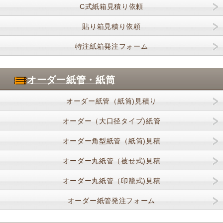
C式紙箱見積り依頼
貼り箱見積り依頼
特注紙箱発注フォーム
オーダー紙管・紙筒
オーダー紙管（紙筒)見積り
オーダー（大口径タイプ)紙管
オーダー角型紙管（紙筒)見積
オーダー丸紙管（被せ式)見積
オーダー丸紙管（印籠式)見積
オーダー紙管発注フォーム