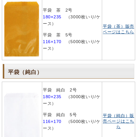
平袋 茶 2号
180×235
（3000枚いり/ケ
ース）
平袋（茶）販売
ページはこちら
平袋 茶 5号
116×170
（5000枚いり/ケ
ース）
平袋（純白）
平袋 純白 2号
180×235
（3000枚いり/ケ
ース）
平袋 純白 5号
平袋（純白）販
売ページはこち
116×170
（5000枚いり/ケ
ら
ース）