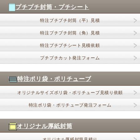
プチプチ封筒・プチシート
特注プチプチ封筒（平）見積
特注プチプチ封筒（角）見積
特注プチプチシート見積依頼
プチプチカット発注フォーム
特注ポリ袋・ポリチューブ
オリジナルサイズポリ袋・ポリチューブ見積り依頼
特注ポリ袋・ポリチューブ発注フォーム
オリジナル厚紙封筒
オリジナル厚紙封筒見積り