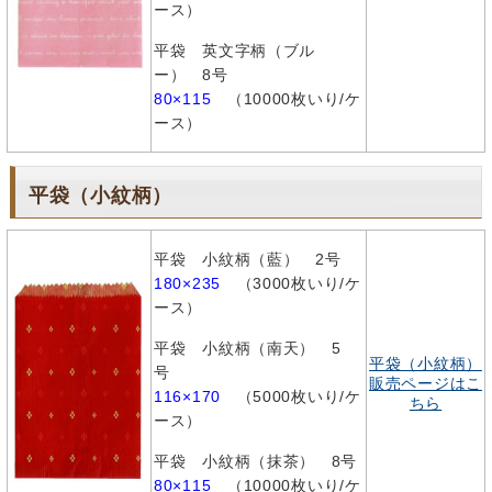
ース）
平袋 英文字柄（ブル
ー） 8号
80×115
（10000枚いり/ケ
ース）
平袋（小紋柄）
平袋 小紋柄（藍） 2号
180×235
（3000枚いり/ケ
ース）
平袋 小紋柄（南天） 5
平袋（小紋柄）
号
販売ページはこ
116×170
（5000枚いり/ケ
ちら
ース）
平袋 小紋柄（抹茶） 8号
80×115
（10000枚いり/ケ