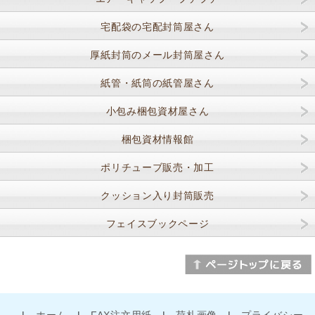
宅配袋の宅配封筒屋さん
厚紙封筒のメール封筒屋さん
紙管・紙筒の紙管屋さん
小包み梱包資材屋さん
梱包資材情報館
ポリチューブ販売・加工
クッション入り封筒販売
フェイスブックページ