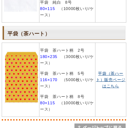
平袋 純白 8号
80×115
（10000枚いり/ケ
ース）
平袋（茶ハート）
平袋 茶ハート柄 2号
180×235
（3000枚いり/ケ
ース）
平袋 茶ハート柄 5号
平袋（茶ハー
116×170
（5000枚いり/ケ
ト）販売ページ
ース）
はこちら
平袋 茶ハート柄 8号
80×115
（10000枚いり/ケ
ース）