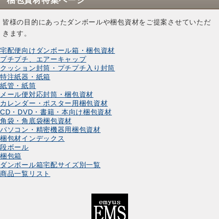
梱包資材特集ページ
皆様の目的にあったダンボールや梱包資材をご提案させていただ
きます。
宅配便向けダンボール箱・梱包資材
プチプチ、エアーキャップ
クッション封筒・プチプチ入り封筒
特注紙器・紙箱
紙管・紙筒
メール便対応封筒・梱包資材
カレンダー・ポスター用梱包資材
CD・DVD・書籍・本向け梱包資材
角袋・角底袋梱包資材
パソコン・精密機器用梱包資材
梱包材インデックス
段ボール
梱包箱
ダンボール箱宅配サイズ別一覧
商品一覧リスト