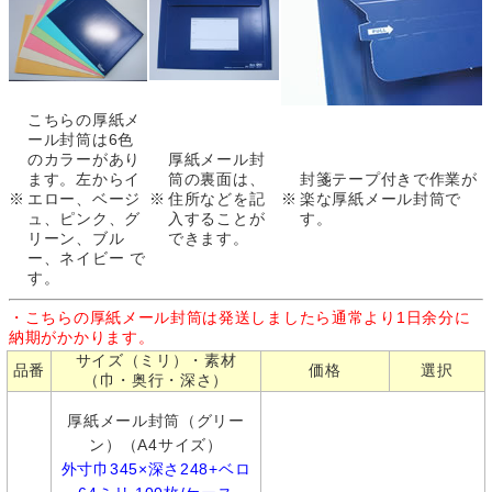
こちらの厚紙メ
ール封筒は6色
のカラーがあり
厚紙メール封
ます。左からイ
筒の裏面は、
封箋テープ付きで作業が
※
エロー、ベージ
※
住所などを記
※
楽な厚紙メール封筒で
ュ、ピンク、グ
入することが
す。
リーン、ブル
できます。
ー、ネイビー で
す。
・こちらの厚紙メール封筒は発送しましたら通常より1日余分に
納期がかかります。
サイズ（ミリ）・素材
品番
価格
選択
（巾・奥行・深さ）
厚紙メール封筒（グリー
ン）（A4サイズ）
外寸巾345×深さ248+ベロ