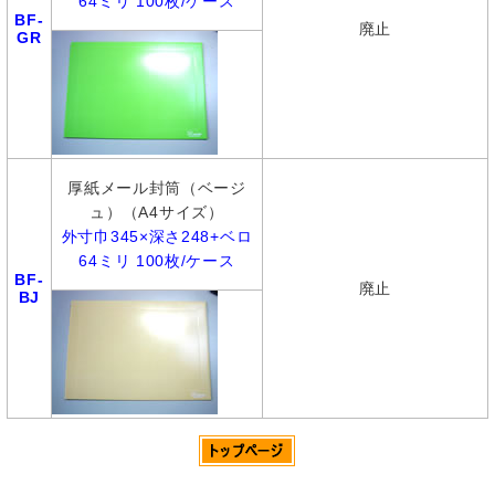
64ミリ 100枚/ケース
BF-
廃止
GR
厚紙メール封筒（ベージ
ュ）（A4サイズ）
外寸巾345×深さ248+ベロ
64ミリ 100枚/ケース
BF-
廃止
BJ