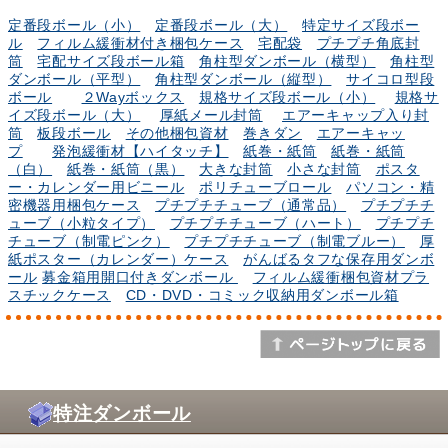
定番段ボール（小）
定番段ボール（大）
特定サイズ段ボー
ル
フィルム緩衝材付き梱包ケース
宅配袋
プチプチ角底封
筒
宅配サイズ段ボール箱
角柱型ダンボール（横型）
角柱型
ダンボール（平型）
角柱型ダンボール（縦型）
サイコロ型段
ボール
２Wayボックス
規格サイズ段ボール（小）
規格サ
イズ段ボール（大）
厚紙メール封筒
エアーキャップ入り封
筒
板段ボール
その他梱包資材
巻きダン
エアーキャッ
プ
発泡緩衝材【ハイタッチ】
紙巻・紙筒
紙巻・紙筒
（白）
紙巻・紙筒（黒）
大きな封筒
小さな封筒
ポスタ
ー・カレンダー用ビニール
ポリチューブロール
パソコン・精
密機器用梱包ケース
プチプチチューブ（通常品）
プチプチチ
ューブ（小粒タイプ）
プチプチチューブ（ハート）
プチプチ
チューブ（制電ピンク）
プチプチチューブ（制電ブルー）
厚
紙ポスター（カレンダー）ケース
がんばるタフな保存用ダンボ
ール
募金箱用開口付きダンボール
フィルム緩衝梱包資材プラ
スチックケース
CD・DVD・コミック収納用ダンボール箱
特注ダンボール