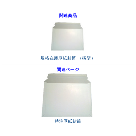
関連商品
規格在庫厚紙封筒 （横型）
関連ページ
特注厚紙封筒