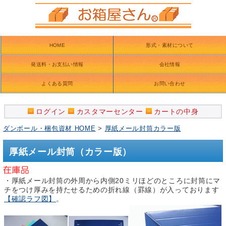
HOME
形式・素材について
発送料・お支払い情報
会社情報
よくある質問
お問い合わせ
ログイン
カスタマーセンター
カートの中身
ダンボール・梱包資材 HOME
>
厚紙メール封筒カラー版
厚紙メール封筒（カラー版）
・厚紙メール封筒の外周から内側20ミリほどのところに封筒にマ
チをつけ厚みを持たせるための折れ線（罫線）が入っております
【確認ラフ図】
。