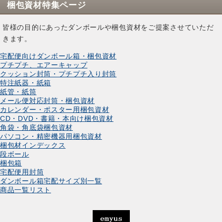
梱包資材特集ページ
皆様の目的にあったダンボールや梱包資材をご提案させていただ
きます。
宅配便向けダンボール箱・梱包資材
プチプチ、エアーキャップ
クッション封筒・プチプチ入り封筒
特注紙器・紙箱
紙管・紙筒
メール便対応封筒・梱包資材
カレンダー・ポスター用梱包資材
CD・DVD・書籍・本向け梱包資材
角袋・角底袋梱包資材
パソコン・精密機器用梱包資材
梱包材インデックス
段ボール
梱包箱
宅配便用封筒
ダンボール箱宅配サイズ別一覧
商品一覧リスト