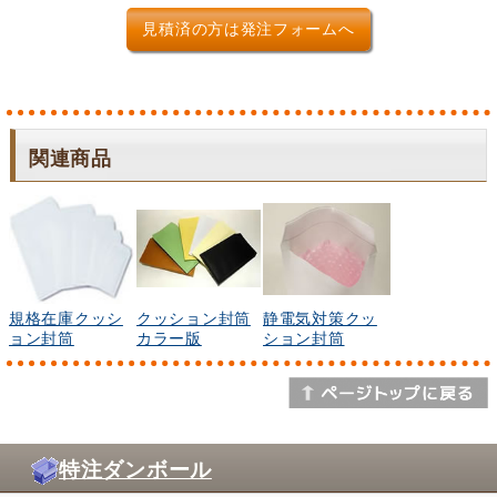
見積済の方は発注フォームへ
関連商品
規格在庫クッシ
クッション封筒
静電気対策クッ
ョン封筒
カラー版
ション封筒
特注ダンボール