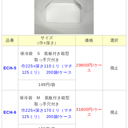
サイズ
品番
価格
選択
（巾×深さ）
保冷袋 S 底板付き箱型
取っ手穴付き
29800円/ケー
巾225×深さ110ミリ（マチ
ECH-5
廃止
ス
125ミリ） 200袋/ケース
149円/袋
保冷袋 M 底板付き箱型
取っ手穴付き
31800円/ケー
巾225×深さ170ミリ（マチ
ECH-6
廃止
ス
125ミリ） 200袋/ケース