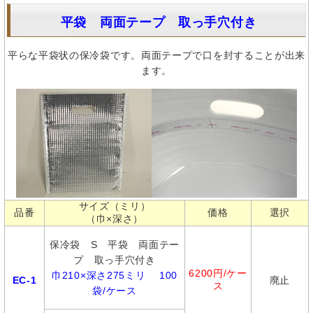
平袋 両面テープ 取っ手穴付き
平らな平袋状の保冷袋です。両面テープで口を封することが出来
ます。
サイズ（ミリ）
品番
価格
選択
（巾×深さ）
保冷袋 S 平袋 両面テー
プ 取っ手穴付き
6200円/ケー
巾210×深さ275ミリ 100
EC-1
廃止
ス
袋/ケース