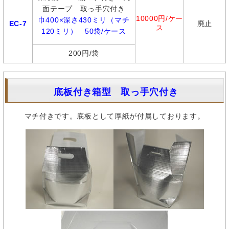
面テープ 取っ手穴付き
10000円/ケー
巾400×深さ430ミリ（マチ
EC-7
廃止
ス
120ミリ） 50袋/ケース
200円/袋
底板付き箱型 取っ手穴付き
マチ付きです。底板として厚紙が付属しております。