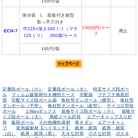
159円/袋
保冷袋 L 底板付き箱型
取っ手穴付き
33000円/ケー
巾225×深さ240ミリ（マチ
ECH-7
廃止
ス
125ミリ） 200袋/ケース
165円/袋
定番段ボール（小）
定番段ボール（大）
特定サイズ段ボー
ル
フィルム緩衝材付き梱包ケース
宅配袋
プチプチ角底封
筒
宅配サイズ段ボール箱
角柱型ダンボール（横型）
角柱型
ダンボール（平型）
角柱型ダンボール（縦型）
サイコロ型段
ボール
２Wayボックス
規格サイズ段ボール（小）
規格サ
イズ段ボール（大）
厚紙メール封筒
エアーキャップ入り封
筒
板段ボール
その他梱包資材
巻きダン
エアーキャッ
プ
発泡緩衝材【ハイタッチ】
紙巻・紙筒
紙巻・紙筒
（白）
紙巻・紙筒（黒）
大きな封筒
小さな封筒
ポスタ