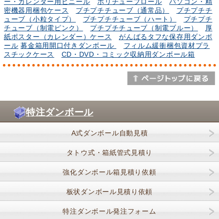
ー・カレンダー用ビニール
ポリチューブロール
パソコン・精
密機器用梱包ケース
プチプチチューブ（通常品）
プチプチチ
ューブ（小粒タイプ）
プチプチチューブ（ハート）
プチプチ
チューブ（制電ピンク）
プチプチチューブ（制電ブルー）
厚
紙ポスター（カレンダー）ケース
がんばるタフな保存用ダンボ
ール
募金箱用開口付きダンボール
フィルム緩衝梱包資材プラ
スチックケース
CD・DVD・コミック収納用ダンボール箱
特注ダンボール
A式ダンボール自動見積
タトウ式・箱紙管式見積り
強化ダンボール箱見積り依頼
板状ダンボール見積り依頼
特注ダンボール発注フォーム