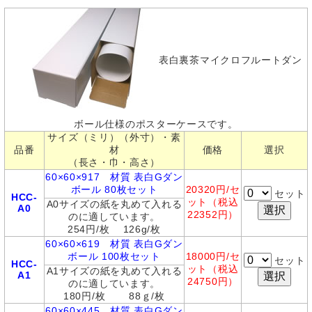
表白裏茶マイクロフルートダン
ボール仕様のポスターケースです。
サイズ（ミリ）（外寸）・素
品番
材
価格
選択
（長さ・巾・高さ）
60×60×917 材質 表白Gダン
ボール 80枚セット
20320
円/セ
セット
HCC-
ット（税込
A0サイズの紙を丸めて入れる
A0
22352円）
のに適しています。
254円/枚 126g/枚
60×60×619 材質 表白Gダン
ボール 100枚セット
180
00円/セ
セット
HCC-
ット（税込
A1サイズの紙を丸めて入れる
A1
24750円）
のに適しています。
180円/枚 88ｇ/枚
60×60×445 材質 表白Gダン