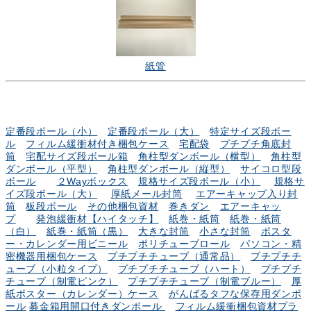
紙管
定番段ボール（小）
定番段ボール（大）
特定サイズ段ボー
ル
フィルム緩衝材付き梱包ケース
宅配袋
プチプチ角底封
筒
宅配サイズ段ボール箱
角柱型ダンボール（横型）
角柱型
ダンボール（平型）
角柱型ダンボール（縦型）
サイコロ型段
ボール
２Wayボックス
規格サイズ段ボール（小）
規格サ
イズ段ボール（大）
厚紙メール封筒
エアーキャップ入り封
筒
板段ボール
その他梱包資材
巻きダン
エアーキャッ
プ
発泡緩衝材【ハイタッチ】
紙巻・紙筒
紙巻・紙筒
（白）
紙巻・紙筒（黒）
大きな封筒
小さな封筒
ポスタ
ー・カレンダー用ビニール
ポリチューブロール
パソコン・精
密機器用梱包ケース
プチプチチューブ（通常品）
プチプチチ
ューブ（小粒タイプ）
プチプチチューブ（ハート）
プチプチ
チューブ（制電ピンク）
プチプチチューブ（制電ブルー）
厚
紙ポスター（カレンダー）ケース
がんばるタフな保存用ダンボ
ール
募金箱用開口付きダンボール
フィルム緩衝梱包資材プラ