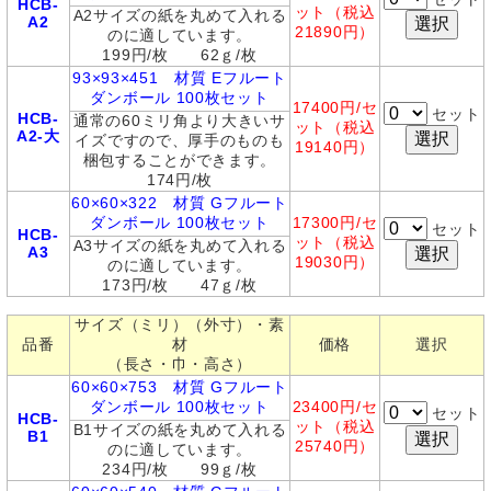
HCB-
ット（税込
A2サイズの紙を丸めて入れる
A2
21890円）
のに適しています。
199円/枚 62ｇ/枚
93
×93×451 材質 Eフルート
ダンボール 100枚セット
17400
円/セ
セット
HCB-
通常の60ミリ角より大きいサ
ット（税込
A2-大
イズですので、厚手のものも
19140円）
梱包することができます。
174円/枚
60×60×322 材質 Gフルート
ダンボール 100枚セット
17300円/セ
セット
HCB-
ット（税込
A3サイズの紙を丸めて入れる
A3
19030円）
のに適しています。
173円/枚 47ｇ/枚
サイズ（ミリ）（外寸）・素
品番
材
価格
選択
（長さ・巾・高さ）
60×60×753 材質 Gフルート
ダンボール 100枚セット
23400
円/セ
セット
HCB-
ット（税込
B1サイズの紙を丸めて入れる
B1
25740円）
のに適しています。
234円/枚 99ｇ/枚