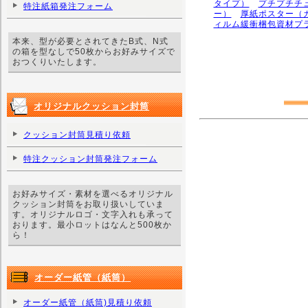
タイプ）
プチプチチ
特注紙箱発注フォーム
ー）
厚紙ポスター（
ィルム緩衝梱包資材プ
本来、型が必要とされてきたB式、N式
の箱を型なしで50枚からお好みサイズで
おつくりいたします。
オリジナルクッション封筒
クッション封筒見積り依頼
特注クッション封筒発注フォーム
お好みサイズ・素材を選べるオリジナル
クッション封筒をお取り扱いしていま
す。オリジナルロゴ・文字入れも承って
おります。最小ロットはなんと500枚か
ら！
オーダー紙管（紙筒）
オーダー紙管（紙筒)見積り依頼