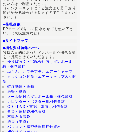
たい方はご利用ください。
（インターネットによる注文より若干お時
間がかかる場合がありますのでご了承くだ
さい。）
■荷札画像
PPテープで貼って防水させてお使い下さ
い。（取扱注意など）
■サイトマップ
■梱包資材特集ページ
皆様の目的にあったダンボールや梱包資材
をご提案させていただきます。
ゆうぱっく・宅配会社向けダンボール
箱・梱包資材
ぷちぷち、プチプチ、エアーキャップ
クッション封筒・エアーキャップ入り封
筒
特注紙器・紙箱
紙管・紙筒
メール便対応ダンボール箱・梱包資材
カレンダー・ポスター用梱包資材
CD・DVD・書籍・本向け梱包資材
角袋・角底袋梱包資材
不織布巾着袋
紙袋（平袋）
パソコン・精密機器用梱包資材
梱包材インデックス