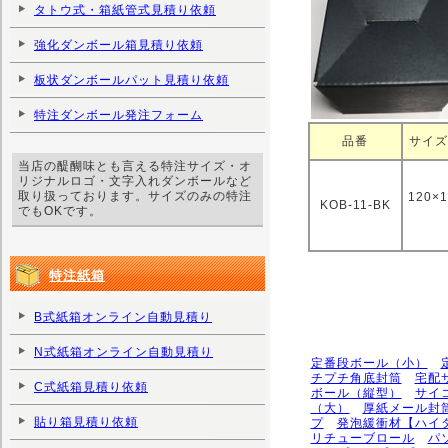
タトウ式・箱紙管式見積り依頼
強化ダンボール箱見積り依頼
板状ダンボールパット見積り依頼
特注ダンボール発注フォーム
品番
サイズ
当店の醍醐味とも言える特注サイズ・オ
リジナルロゴ・文字入れダンボールなど
取り扱っております。サイズのみの特注
120
KOB-11-BK
でもOKです。
特注紙箱
B式紙箱オンライン自動見積り
N式紙箱オンライン自動見積り
定番段ボール（小）
チプチ角底封筒
宅配
C式紙箱見積り依頼
ボール（縦型）
サイ
（大）
厚紙メール封
貼り箱見積り依頼
プ
発泡緩衝材【ハイ
リチューブロール
パ