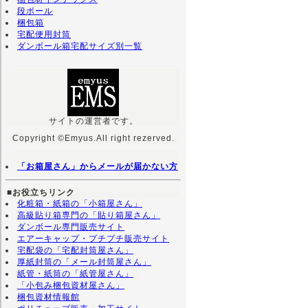
段ボール
梱包箱
宅配便用封筒
ダンボール箱宅配サイズ別一覧
サイトの運営者です。
Copyright ©Emyus.All right rezerved.
「お箱屋さん」からメールが届かない方
■お役立ちリンク
化粧箱・紙箱の「小箱屋さん」
高級貼り箱専門の「貼り箱屋さん」
ダンボール専門販売サイト
エアーキャップ・プチプチ販売サイト
宅配袋の「宅配封筒屋さん」
厚紙封筒の「メール封筒屋さん」
紙管・紙筒の「紙管屋さん」
「小包み梱包資材屋さん」
梱包資材情報館