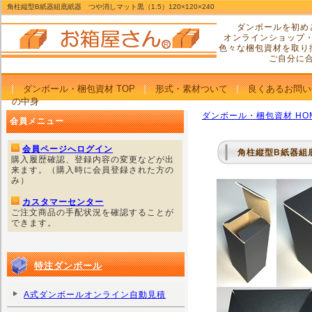
角柱縦型B紙器組底紙器 つや消しマット黒（1.5）120×120×240
ダンボールを初め
オンラインショップ
色々な梱包資材を取り
ご自分に
ダンボール・梱包資材 TOP
形式・素材ついて
良くあるお問い
の中身
ダンボール・梱包資材 HO
会員メニュー
会員ページへログイン
角柱縦型B紙器組底
購入履歴確認、登録内容の変更などが出
来ます。（購入時に会員登録された方の
み）
カスタマーセンター
ご注文商品の手配状況を確認することが
できます。
特注ダンボール
A式ダンボールオンライン自動見積