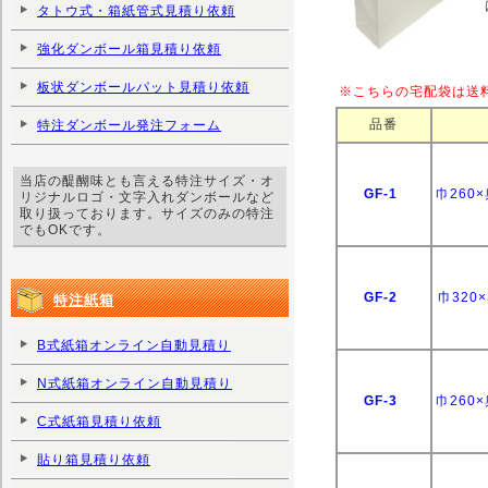
タトウ式・箱紙管式見積り依頼
強化ダンボール箱見積り依頼
板状ダンボールパット見積り依頼
※こちらの宅配袋は送
品番
特注ダンボール発注フォーム
当店の醍醐味とも言える特注サイズ・オ
GF-1
巾260
リジナルロゴ・文字入れダンボールなど
取り扱っております。サイズのみの特注
でもOKです。
GF-2
巾320
特注紙箱
B式紙箱オンライン自動見積り
N式紙箱オンライン自動見積り
GF-3
巾260
C式紙箱見積り依頼
貼り箱見積り依頼