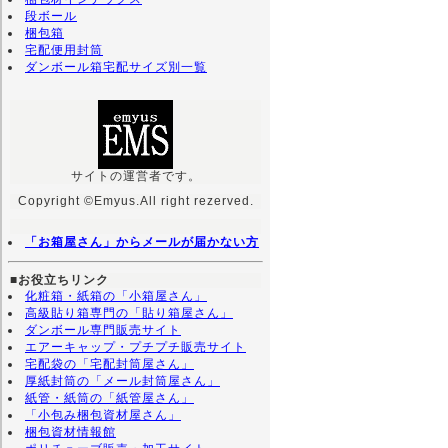
段ボール
梱包箱
宅配便用封筒
ダンボール箱宅配サイズ別一覧
サイトの運営者です。
Copyright ©Emyus.All right rezerved.
「お箱屋さん」からメールが届かない方
■お役立ちリンク
化粧箱・紙箱の「小箱屋さん」
高級貼り箱専門の「貼り箱屋さん」
ダンボール専門販売サイト
エアーキャップ・プチプチ販売サイト
宅配袋の「宅配封筒屋さん」
厚紙封筒の「メール封筒屋さん」
紙管・紙筒の「紙管屋さん」
「小包み梱包資材屋さん」
梱包資材情報館