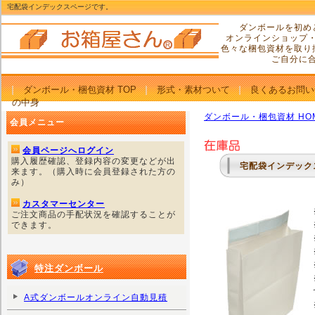
宅配袋インデックスページです。
ダンボールを初め
オンラインショップ
色々な梱包資材を取り
ご自分に
ダンボール・梱包資材 TOP
形式・素材ついて
良くあるお問い
の中身
ダンボール・梱包資材 HO
会員メニュー
会員ページへログイン
購入履歴確認、登録内容の変更などが出
宅配袋インデック
来ます。（購入時に会員登録された方の
み）
カスタマーセンター
ご注文商品の手配状況を確認することが
できます。
特注ダンボール
A式ダンボールオンライン自動見積