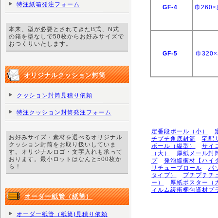
特注紙箱発注フォーム
GF-4
巾260
本来、型が必要とされてきたB式、N式
の箱を型なしで50枚からお好みサイズで
おつくりいたします。
GF-5
巾320
オリジナルクッション封筒
クッション封筒見積り依頼
特注クッション封筒発注フォーム
定番段ボール（小）
お好みサイズ・素材を選べるオリジナル
チプチ角底封筒
宅配
クッション封筒をお取り扱いしていま
ボール（縦型）
サイ
す。オリジナルロゴ・文字入れも承って
（大）
厚紙メール封
おります。最小ロットはなんと500枚か
プ
発泡緩衝材【ハイ
ら！
リチューブロール
パ
タイプ）
プチプチチ
ー）
厚紙ポスター（
ィルム緩衝梱包資材プ
オーダー紙管（紙筒）
オーダー紙管（紙筒)見積り依頼