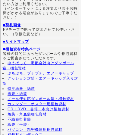
たい方はご利用ください。
（インターネットによる注文より若干お時
間がかかる場合がありますのでご了承くだ
さい。）
■荷札画像
PPテープで貼って防水させてお使い下さ
い。（取扱注意など）
■サイトマップ
■梱包資材特集ページ
皆様の目的にあったダンボールや梱包資材
をご提案させていただきます。
ゆうぱっく・宅配会社向けダンボール
箱・梱包資材
ぷちぷち、プチプチ、エアーキャップ
クッション封筒・エアーキャップ入り封
筒
特注紙器・紙箱
紙管・紙筒
メール便対応ダンボール箱・梱包資材
カレンダー・ポスター用梱包資材
CD・DVD・書籍・本向け梱包資材
角袋・角底袋梱包資材
不織布巾着袋
紙袋（平袋）
パソコン・精密機器用梱包資材
梱包材インデックス