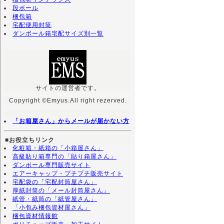
段ボール
梱包箱
宅配便用封筒
ダンボール箱宅配サイズ別一覧
サイトの運営者です。
Copyright ©Emyus.All right rezerved.
「お箱屋さん」からメールが届かない方
■お役立ちリンク
化粧箱・紙箱の「小箱屋さん」
高級貼り箱専門の「貼り箱屋さん」
ダンボール専門販売サイト
エアーキャップ・プチプチ販売サイト
宅配袋の「宅配封筒屋さん」
厚紙封筒の「メール封筒屋さん」
紙管・紙筒の「紙管屋さん」
「小包み梱包資材屋さん」
梱包資材情報館