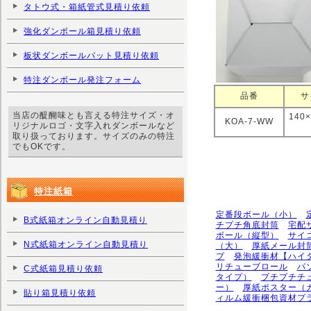
タトウ式・箱紙管式見積り依頼
強化ダンボール箱見積り依頼
板状ダンボールパット見積り依頼
特注ダンボール発注フォーム
品番
サ
当店の醍醐味とも言える特注サイズ・オ
140
KOA-7-WW
リジナルロゴ・文字入れダンボールなど
取り扱っております。サイズのみの特注
でもOKです。
特注紙箱
定番段ボール（小）
B式紙箱オンライン自動見積り
チプチ角底封筒
宅配
ボール（縦型）
サイ
N式紙箱オンライン自動見積り
（大）
厚紙メール封
プ
発泡緩衝材【ハイ
リチューブロール
パ
C式紙箱見積り依頼
タイプ）
プチプチチ
ー）
厚紙ポスター（
貼り箱見積り依頼
ィルム緩衝梱包資材プ