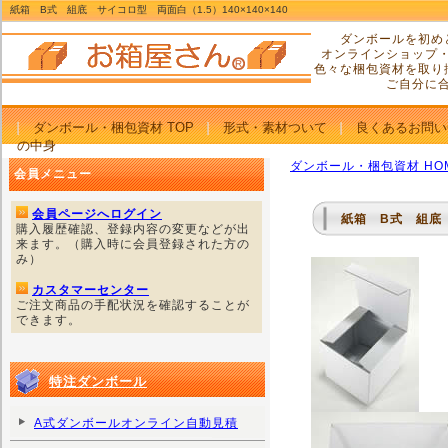
紙箱 B式 組底 サイコロ型 両面白（1.5）140×140×140
ダンボールを初め
オンラインショップ
色々な梱包資材を取り
ご自分に
ダンボール・梱包資材 TOP
形式・素材ついて
良くあるお問い
の中身
ダンボール・梱包資材 HO
会員メニュー
会員ページへログイン
紙箱 B式 組底 サ
購入履歴確認、登録内容の変更などが出
来ます。（購入時に会員登録された方の
み）
カスタマーセンター
ご注文商品の手配状況を確認することが
できます。
特注ダンボール
A式ダンボールオンライン自動見積