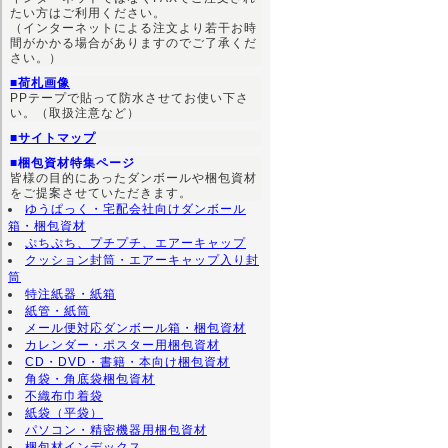
たい方はご利用ください。
（インターネットによる注文より若干お時
間がかかる場合がありますのでご了承くだ
さい。）
■荷札画像
PPテープで貼って防水させてお使い下さ
い。（取扱注意など）
■サイトマップ
■梱包資材特集ページ
皆様の目的にあったダンボールや梱包資材
をご提案させていただきます。
ゆうぱっく・宅配会社向けダンボール
箱・梱包資材
ぷちぷち、プチプチ、エアーキャップ
クッション封筒・エアーキャップ入り封
筒
特注紙器・紙箱
紙管・紙筒
メール便対応ダンボール箱・梱包資材
カレンダー・ポスター用梱包資材
CD・DVD・書籍・本向け梱包資材
角袋・角底袋梱包資材
不織布巾着袋
紙袋（平袋）
パソコン・精密機器用梱包資材
梱包材インデックス