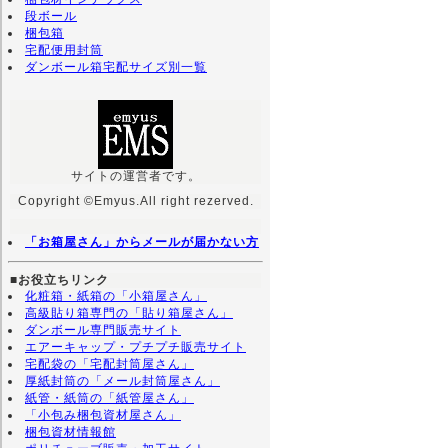
段ボール
梱包箱
宅配便用封筒
ダンボール箱宅配サイズ別一覧
サイトの運営者です。
Copyright ©Emyus.All right rezerved.
「お箱屋さん」からメールが届かない方
■お役立ちリンク
化粧箱・紙箱の「小箱屋さん」
高級貼り箱専門の「貼り箱屋さん」
ダンボール専門販売サイト
エアーキャップ・プチプチ販売サイト
宅配袋の「宅配封筒屋さん」
厚紙封筒の「メール封筒屋さん」
紙管・紙筒の「紙管屋さん」
「小包み梱包資材屋さん」
梱包資材情報館