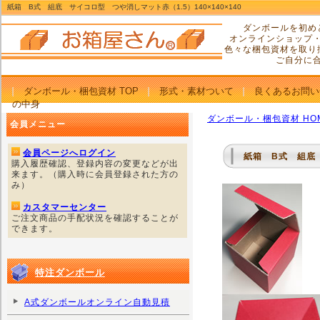
紙箱 B式 組底 サイコロ型 つや消しマット赤（1.5）140×140×140
ダンボールを初め
オンラインショップ
色々な梱包資材を取り
ご自分に
ダンボール・梱包資材 TOP
形式・素材ついて
良くあるお問い
の中身
ダンボール・梱包資材 HO
会員メニュー
会員ページへログイン
紙箱 B式 組底 
購入履歴確認、登録内容の変更などが出
来ます。（購入時に会員登録された方の
み）
カスタマーセンター
ご注文商品の手配状況を確認することが
できます。
特注ダンボール
A式ダンボールオンライン自動見積