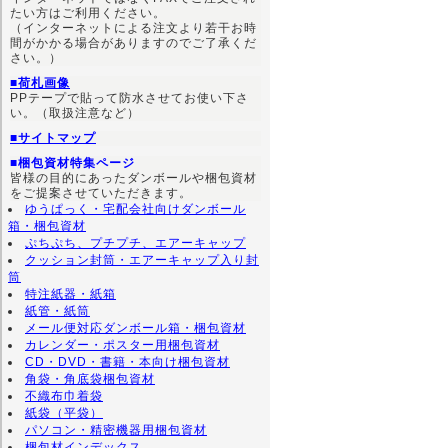
たい方はご利用ください。
（インターネットによる注文より若干お時
間がかかる場合がありますのでご了承くだ
さい。）
■荷札画像
PPテープで貼って防水させてお使い下さ
い。（取扱注意など）
■サイトマップ
■梱包資材特集ページ
皆様の目的にあったダンボールや梱包資材
をご提案させていただきます。
ゆうぱっく・宅配会社向けダンボール
箱・梱包資材
ぷちぷち、プチプチ、エアーキャップ
クッション封筒・エアーキャップ入り封
筒
特注紙器・紙箱
紙管・紙筒
メール便対応ダンボール箱・梱包資材
カレンダー・ポスター用梱包資材
CD・DVD・書籍・本向け梱包資材
角袋・角底袋梱包資材
不織布巾着袋
紙袋（平袋）
パソコン・精密機器用梱包資材
梱包材インデックス