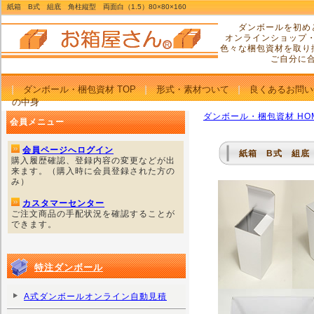
紙箱 B式 組底 角柱縦型 両面白（1.5）80×80×160
ダンボールを初め
オンラインショップ
色々な梱包資材を取り
ご自分に
ダンボール・梱包資材 TOP
形式・素材ついて
良くあるお問い
の中身
ダンボール・梱包資材 HO
会員メニュー
会員ページへログイン
紙箱 B式 組底 
購入履歴確認、登録内容の変更などが出
来ます。（購入時に会員登録された方の
み）
カスタマーセンター
ご注文商品の手配状況を確認することが
できます。
特注ダンボール
A式ダンボールオンライン自動見積