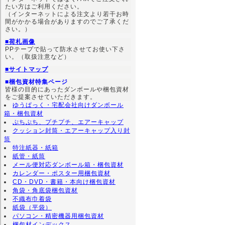
たい方はご利用ください。
（インターネットによる注文より若干お時
間がかかる場合がありますのでご了承くだ
さい。）
■荷札画像
PPテープで貼って防水させてお使い下さ
い。（取扱注意など）
■サイトマップ
■梱包資材特集ページ
皆様の目的にあったダンボールや梱包資材
をご提案させていただきます。
ゆうぱっく・宅配会社向けダンボール
箱・梱包資材
ぷちぷち、プチプチ、エアーキャップ
クッション封筒・エアーキャップ入り封
筒
特注紙器・紙箱
紙管・紙筒
メール便対応ダンボール箱・梱包資材
カレンダー・ポスター用梱包資材
CD・DVD・書籍・本向け梱包資材
角袋・角底袋梱包資材
不織布巾着袋
紙袋（平袋）
パソコン・精密機器用梱包資材
梱包材インデックス