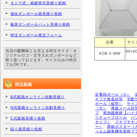
タトウ式・箱紙管式見積り依頼
強化ダンボール箱見積り依頼
板状ダンボールパット見積り依頼
特注ダンボール発注フォーム
品番
サイ
当店の醍醐味とも言える特注サイズ・オ
80×
KOB-5-WW
リジナルロゴ・文字入れダンボールなど
取り扱っております。サイズのみの特注
でもOKです。
特注紙箱
定番段ボール（小）
B式紙箱オンライン自動見積り
チプチ角底封筒
宅配
ボール（縦型）
サイ
N式紙箱オンライン自動見積り
（大）
厚紙メール封
プ
発泡緩衝材【ハイ
リチューブロール
パ
C式紙箱見積り依頼
タイプ）
プチプチチ
ー）
厚紙ポスター（
貼り箱見積り依頼
ィルム緩衝梱包資材プ