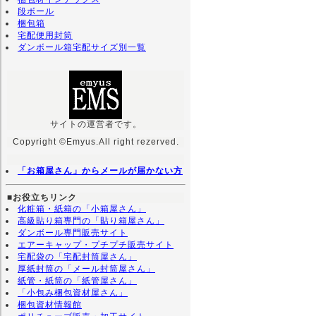
段ボール
梱包箱
宅配便用封筒
ダンボール箱宅配サイズ別一覧
サイトの運営者です。
Copyright ©Emyus.All right rezerved.
「お箱屋さん」からメールが届かない方
■お役立ちリンク
化粧箱・紙箱の「小箱屋さん」
高級貼り箱専門の「貼り箱屋さん」
ダンボール専門販売サイト
エアーキャップ・プチプチ販売サイト
宅配袋の「宅配封筒屋さん」
厚紙封筒の「メール封筒屋さん」
紙管・紙筒の「紙管屋さん」
「小包み梱包資材屋さん」
梱包資材情報館