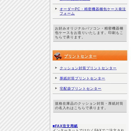
オーダーPC・精密機器梱包ケース発注
フォーム
お好みオリジナルパソコン・精密機器梱
包ケースをお造りいたします。印刷もこ
ちらで承ります。
プリントセンター
クッション封筒プリントセンター
厚紙封筒プリントセンター
宅配袋プリントセンター
規格在庫品のクッション封筒・厚紙封筒
の名入れはこちらで承ります。
■FAX注文用紙
インターネットではなくFAXでご注文され