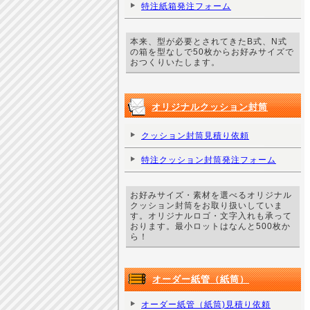
特注紙箱発注フォーム
本来、型が必要とされてきたB式、N式
の箱を型なしで50枚からお好みサイズで
おつくりいたします。
オリジナルクッション封筒
クッション封筒見積り依頼
特注クッション封筒発注フォーム
お好みサイズ・素材を選べるオリジナル
クッション封筒をお取り扱いしていま
す。オリジナルロゴ・文字入れも承って
おります。最小ロットはなんと500枚か
ら！
オーダー紙管（紙筒）
オーダー紙管（紙筒)見積り依頼