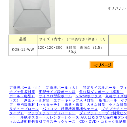
オリジナル
品番
サイズ（内寸）（巾×奥行き×深さ）ミリ
120×120×300 B組底 両面白（1.5）
KOB-12-WW
50枚
定番段ボール（小）
定番段ボール（大）
特定サイズ段ボール
フ
チプチ角底封筒
宅配サイズ段ボール箱
角柱型ダンボール（横型）
ボール（縦型）
サイコロ型段ボール
２Wayボックス
規格サイズ
（大）
厚紙メール封筒
エアーキャップ入り封筒
板段ボール
そ
プ
発泡緩衝材【ハイタッチ】
紙巻・紙筒
大きな封筒
小さな封
リチューブロール
パソコン・精密機器用梱包ケース
プチプチチュ
タイプ）
プチプチチューブ（ハート）
プチプチチューブ（制電ピ
ー）
厚紙ポスター（カレンダー）ケース
がんばるタフな保存用ダン
ィルム緩衝梱包資材プラスチックケース
CD・DVD・コミック収納