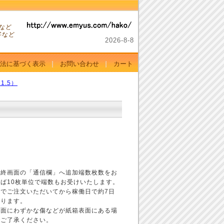
。
など
字など
2026-
8-
8
法に基づく表示
お問い合わせ
カート
.5）
最終画面の「通信欄」へ追加端数枚数をお
ば10枚単位で端数もお受けいたします。
でご注文いただいてから稼働日で約7日
なります。
表面にわずかな傷などが紙箱表面にある場
でご了承ください。