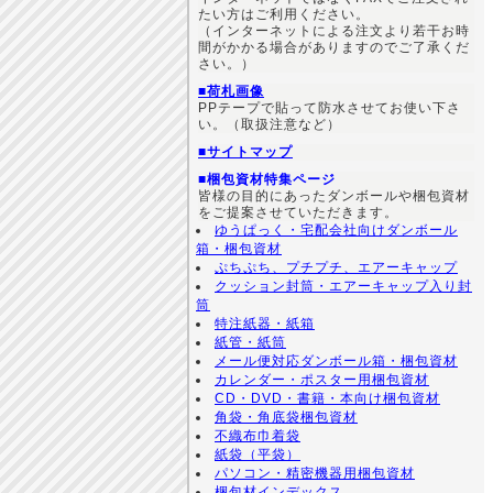
たい方はご利用ください。
（インターネットによる注文より若干お時
間がかかる場合がありますのでご了承くだ
さい。）
■荷札画像
PPテープで貼って防水させてお使い下さ
い。（取扱注意など）
■サイトマップ
■梱包資材特集ページ
皆様の目的にあったダンボールや梱包資材
をご提案させていただきます。
ゆうぱっく・宅配会社向けダンボール
箱・梱包資材
ぷちぷち、プチプチ、エアーキャップ
クッション封筒・エアーキャップ入り封
筒
特注紙器・紙箱
紙管・紙筒
メール便対応ダンボール箱・梱包資材
カレンダー・ポスター用梱包資材
CD・DVD・書籍・本向け梱包資材
角袋・角底袋梱包資材
不織布巾着袋
紙袋（平袋）
パソコン・精密機器用梱包資材
梱包材インデックス