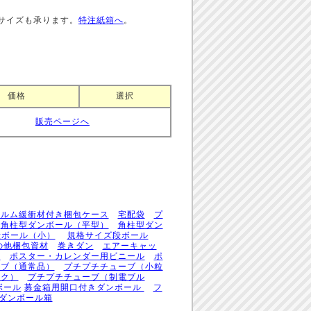
サイズも承ります。
特注紙箱へ
。
価格
選択
販売ページへ
ィルム緩衝材付き梱包ケース
宅配袋
プ
角柱型ダンボール（平型）
角柱型ダン
段ボール（小）
規格サイズ段ボール
の他梱包資材
巻きダン
エアーキャッ
筒
ポスター・カレンダー用ビニール
ポ
ーブ（通常品）
プチプチチューブ（小粒
ンク）
プチプチチューブ（制電ブル
ボール
募金箱用開口付きダンボール
フ
用ダンボール箱