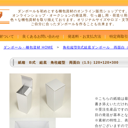
ダンボールを初めとする梱包資材のオンライン販売ショップです
オンラインショップ・オークションの発送用、引っ越し用・荷造り用
色々な梱包資材を取り揃えております。オリジナルサイズやロゴ・文
ご自分に合ったダンボールを作ることも出来ます。
材ついて
良くあるお問い合わせ
発送料・お支払方法
特定商取引
ダンボール・梱包資材 HOME
>
角柱縦型B式組底ダンボール 両面白（1
紙箱 B式 組底 角柱縦型 両面白（1.5）120×120×300
※こちらの紙箱は
書き添えいただけれ
※受注生産品ですの
目の発送が基本と
※素材の特性上、
合がございますの