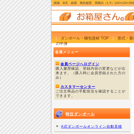
紙箱 B式 組底 角柱縦型 両面白（1.5）120×120×300
ダンボール・梱包資材 TOP
形式・素
の中身
会員メニュー
会員ページへログイン
購入履歴確認、登録内容の変更などが出
来ます。（購入時に会員登録された方の
み）
カスタマーセンター
ご注文商品の手配状況を確認することが
できます。
特注ダンボール
A式ダンボールオンライン自動見積