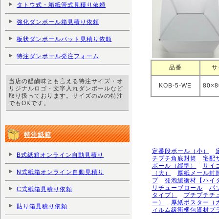
タトウ式・箱紙管式見積り依頼
強化ダンボール箱見積り依頼
板状ダンボールパット見積り依頼
特注ダンボール発注フォーム
品番
サ
当店の醍醐味とも言える特注サイズ・オ
KOB-5-WE
80×
リジナルロゴ・文字入れダンボールなど
取り扱っております。サイズのみの特注
でもOKです。
特注紙箱
定番段ボール（小）
B式紙箱オンライン自動見積り
チプチ角底封筒
宅配
ボール（縦型）
サイ
N式紙箱オンライン自動見積り
（大）
厚紙メール封
プ
発泡緩衝材【ハイ
リチューブロール
パ
C式紙箱見積り依頼
タイプ）
プチプチチ
ー）
厚紙ポスター（
貼り箱見積り依頼
ィルム緩衝梱包資材プ