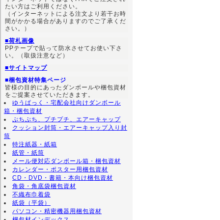
たい方はご利用ください。
（インターネットによる注文より若干お時
間がかかる場合がありますのでご了承くだ
さい。）
■荷札画像
PPテープで貼って防水させてお使い下さ
い。（取扱注意など）
■サイトマップ
■梱包資材特集ページ
皆様の目的にあったダンボールや梱包資材
をご提案させていただきます。
ゆうぱっく・宅配会社向けダンボール
箱・梱包資材
ぷちぷち、プチプチ、エアーキャップ
クッション封筒・エアーキャップ入り封
筒
特注紙器・紙箱
紙管・紙筒
メール便対応ダンボール箱・梱包資材
カレンダー・ポスター用梱包資材
CD・DVD・書籍・本向け梱包資材
角袋・角底袋梱包資材
不織布巾着袋
紙袋（平袋）
パソコン・精密機器用梱包資材
梱包材インデックス