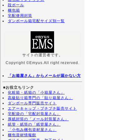
段ボール
梱包箱
宅配便用封筒
ダンボール箱宅配サイズ別一覧
サイトの運営者です。
Copyright ©Emyus.All right rezerved.
「お箱屋さん」からメールが届かない方
■お役立ちリンク
化粧箱・紙箱の「小箱屋さん」
高級貼り箱専門の「貼り箱屋さん」
ダンボール専門販売サイト
エアーキャップ・プチプチ販売サイト
宅配袋の「宅配封筒屋さん」
厚紙封筒の「メール封筒屋さん」
紙管・紙筒の「紙管屋さん」
「小包み梱包資材屋さん」
梱包資材情報館