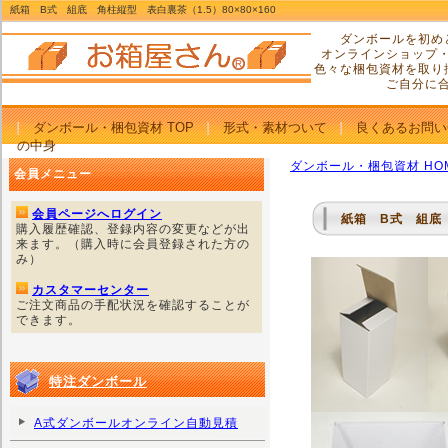
紙箱 B式 組底 角柱縦型 表白裏茶（1.5）80×80×160
ダンボールを初め
オンラインショップ
色々な梱包資材を取り
ご自分に
ダンボール・梱包資材 TOP
形式・素材ついて
良くあるお問い
の中身
ダンボール・梱包資材 HO
会員メニュー
会員ページへログイン
紙箱 B式 組底 
購入履歴確認、登録内容の変更などが出
来ます。（購入時に会員登録された方の
み）
カスタマーセンター
ご注文商品の手配状況を確認することが
できます。
特注ダンボール
A式ダンボールオンライン自動見積