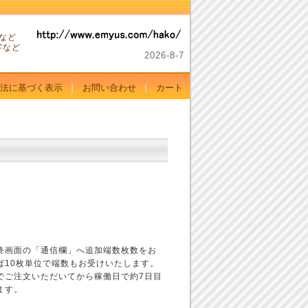
。
など
字など
2026-
8-
7
法に基づく表示
お問い合わせ
カート
終画面の「通信欄」へ追加端数枚数をお
ば10枚単位で端数もお受けいたします。
でご注文いただいてから稼働日で約7日目
ます。