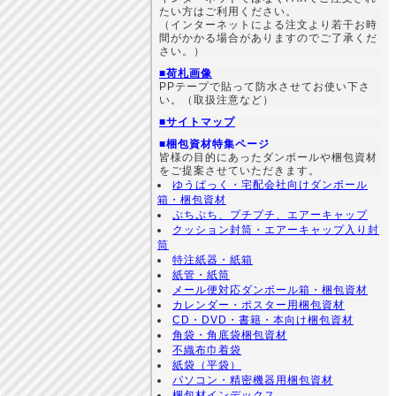
たい方はご利用ください。
（インターネットによる注文より若干お時
間がかかる場合がありますのでご了承くだ
さい。）
■荷札画像
PPテープで貼って防水させてお使い下さ
い。（取扱注意など）
■サイトマップ
■梱包資材特集ページ
皆様の目的にあったダンボールや梱包資材
をご提案させていただきます。
ゆうぱっく・宅配会社向けダンボール
箱・梱包資材
ぷちぷち、プチプチ、エアーキャップ
クッション封筒・エアーキャップ入り封
筒
特注紙器・紙箱
紙管・紙筒
メール便対応ダンボール箱・梱包資材
カレンダー・ポスター用梱包資材
CD・DVD・書籍・本向け梱包資材
角袋・角底袋梱包資材
不織布巾着袋
紙袋（平袋）
パソコン・精密機器用梱包資材
梱包材インデックス