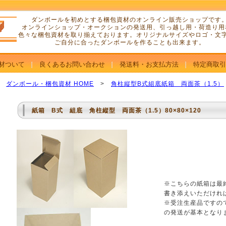
ダンボールを初めとする梱包資材のオンライン販売ショップです
オンラインショップ・オークションの発送用、引っ越し用・荷造り用
色々な梱包資材を取り揃えております。オリジナルサイズやロゴ・文
ご自分に合ったダンボールを作ることも出来ます。
材ついて
良くあるお問い合わせ
発送料・お支払方法
特定商取引
ダンボール・梱包資材 HOME
>
角柱縦型B式組底紙箱 両面茶（1.5）
紙箱 B式 組底 角柱縦型 両面茶（1.5）80×80×120
※こちらの紙箱は最
書き添えいただけれ
※受注生産品ですの
の発送が基本となり