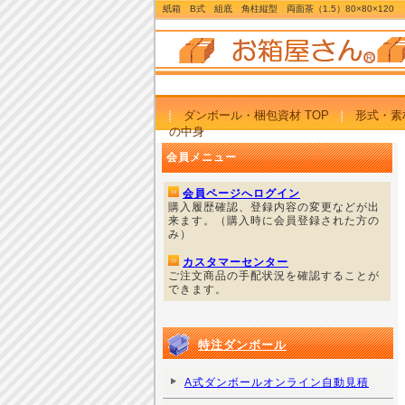
紙箱 B式 組底 角柱縦型 両面茶（1.5）80×80×120
ダンボール・梱包資材 TOP
形式・素
の中身
会員メニュー
会員ページへログイン
購入履歴確認、登録内容の変更などが出
来ます。（購入時に会員登録された方の
み）
カスタマーセンター
ご注文商品の手配状況を確認することが
できます。
特注ダンボール
A式ダンボールオンライン自動見積