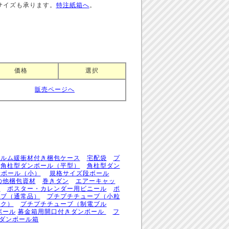
サイズも承ります。
特注紙箱へ
。
価格
選択
販売ページへ
ィルム緩衝材付き梱包ケース
宅配袋
プ
角柱型ダンボール（平型）
角柱型ダン
段ボール（小）
規格サイズ段ボール
の他梱包資材
巻きダン
エアーキャッ
筒
ポスター・カレンダー用ビニール
ポ
ーブ（通常品）
プチプチチューブ（小粒
ンク）
プチプチチューブ（制電ブル
ボール
募金箱用開口付きダンボール
フ
用ダンボール箱