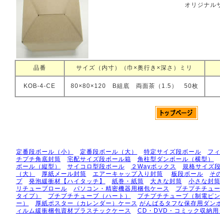
オリジナル
品番
サイズ（内寸）（巾×奥行き×深さ）ミリ
KOB-4-CE
80×80×120 B組底 両面茶（1.5） 50枚
定番段ボール（小）
定番段ボール（大）
特定サイズ段ボール
フ
チプチ角底封筒
宅配サイズ段ボール箱
角柱型ダンボール（横型）
ボール（縦型）
サイコロ型段ボール
２Wayボックス
規格サイズ
（大）
厚紙メール封筒
エアーキャップ入り封筒
板段ボール
そ
プ
発泡緩衝材【ハイタッチ】
紙巻・紙筒
大きな封筒
小さな封
リチューブロール
パソコン・精密機器用梱包ケース
プチプチチュ
タイプ）
プチプチチューブ（ハート）
プチプチチューブ（制電ピ
ー）
厚紙ポスター（カレンダー）ケース
がんばるタフな保存用ダン
ィルム緩衝梱包資材プラスチックケース
CD・DVD・コミック収納