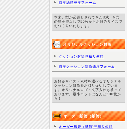
特注紙箱発注フォーム
本来、型が必要とされてきたB式、N式
の箱を型なしで50枚からお好みサイズで
おつくりいたします。
オリジナルクッション封筒
クッション封筒見積り依頼
特注クッション封筒発注フォーム
お好みサイズ・素材を選べるオリジナル
クッション封筒をお取り扱いしていま
す。オリジナルロゴ・文字入れも承って
おります。最小ロットはなんと500枚か
ら！
オーダー紙管（紙筒）
オーダー紙管（紙筒)見積り依頼