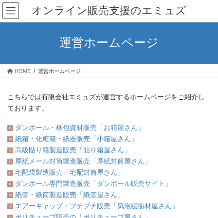
コ
ナ
オンライン販売支援のエミュズ
ン
ビ
テ
ゲ
ン
ー
運営ホームページ
ツ
シ
へ
ョ
ス
ン
HOME
運営ホームページ
キ
に
ッ
移
プ
動
こちらでは有限会社エミュズが運営するホームページをご紹介し
ております。
ダンボール・梱包資材販売「お箱屋さん」
紙箱・化粧箱・紙器販売「小箱屋さん」
高級貼り箱製造販売「貼り箱屋さん」
厚紙メール封筒製造販売「厚紙封筒屋さん」
宅配袋製造販売「宅配封筒屋さん」
ダンボール専門製造販売「ダンボール販売サイト」
紙管・紙筒製造販売「紙管屋さん」
エアーキャップ・プチプチ販売「気泡緩衝材屋さん」
ポリチューブ販売の「ポリチューブ屋さん」