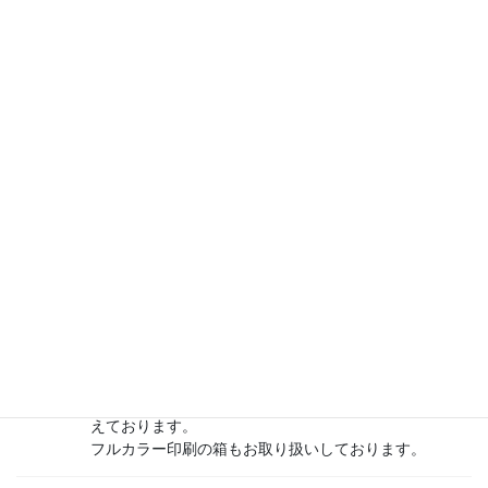
す。
オリジナルサイズ・オリジナルロゴ・オリジナル文字
などご自分に合ったダンボールを作ることも出来ま
す。
ダンボール販売サイト
上記「お箱屋さん」からダンボールを独立させ特化し
た専門サイトです。
規格在庫品をはじめ、イージーオーダー品、特注品、
ダンボール関連商品など多数取り揃えております。
小箱屋さん
オリジナルサイズの化粧箱を小ロットで製造販売する
オンラインショップです。
いままで抜木型が必要とされてきた化粧箱を抜木型な
しで一枚からお好みのサイズでおつくり致します。
B式・N式の化粧箱など色々な梱包用化粧箱を取り揃
えております。
フルカラー印刷の箱もお取り扱いしております。