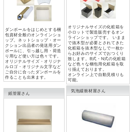
オリジナルサイズの化粧箱を
ダンボールをはじめとする梱
小ロットで製造販売するオン
包資材全般のオンラインショ
ラインショップです。 いまま
ップ。ネットショップ・オー
で抜木型が必要とされてきた
クション出品者の発送用ダン
化粧箱を抜木型なしで一枚か
ボールに、引っ越し用・荷造
らお好みのサイズでおつくり
り用など使い方は色々です。
致します。B式・N式の化粧箱
オリジナルサイズ・オリジナ
など色々な梱包用化粧箱を取
ルロゴ・オリジナル文字など
り揃えております。
ご自分に合ったダンボールを
オンライン上で自動見積りも
作ることも出来ます。
可能。
気泡緩衝材屋さん
紙管屋さん